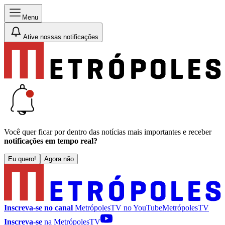
Menu
Ative nossas notificações
Você quer ficar por dentro das notícias mais importantes e receber
notificações em tempo real?
Eu quero!
Agora não
Inscreva-se no canal
MetrópolesTV no
YouTube
MetrópolesTV
Inscreva-se
na MetrópolesTV