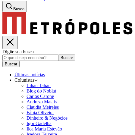
Busca
Digite sua busca
Buscar
Buscar
Últimas notícias
Colunistas
Lilian Tahan
Blog do Noblat
Carlos Carone
Andreza Matais
Claudia Meireles
Fábia Oliveira
Dinheiro & Negócios
Igor Gadelha
Ilca Maria Estevão
Isadora Teixeira