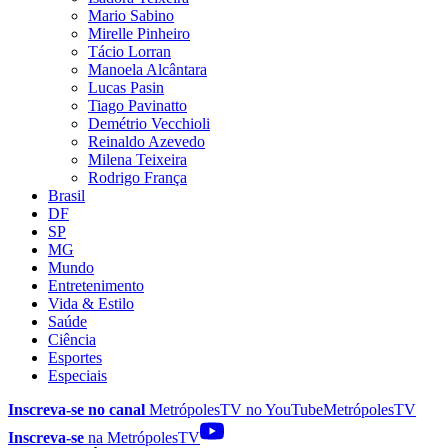
Mario Sabino
Mirelle Pinheiro
Tácio Lorran
Manoela Alcântara
Lucas Pasin
Tiago Pavinatto
Demétrio Vecchioli
Reinaldo Azevedo
Milena Teixeira
Rodrigo França
Brasil
DF
SP
MG
Mundo
Entretenimento
Vida & Estilo
Saúde
Ciência
Esportes
Especiais
Inscreva-se no canal
MetrópolesTV no
YouTube
MetrópolesTV
Inscreva-se
na MetrópolesTV