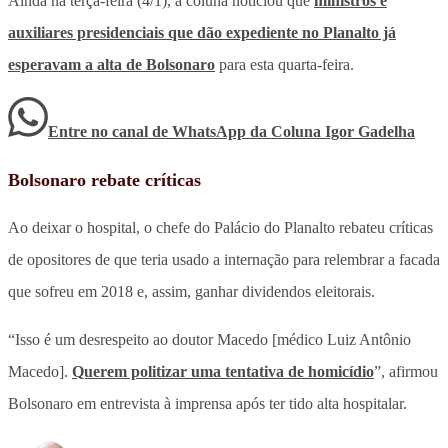
Ainda na terça-feira (4/1), a coluna noticiou que
ministros e
auxiliares presidenciais que dão expediente no Planalto já
esperavam a alta de Bolsonaro
para esta quarta-feira.
Entre no canal de WhatsApp
da
Coluna Igor Gadelha
Bolsonaro rebate críticas
Ao deixar o hospital, o chefe do Palácio do Planalto rebateu críticas
de opositores de que teria usado a internação para relembrar a facada
que sofreu em 2018 e, assim, ganhar dividendos eleitorais.
“Isso é um desrespeito ao doutor Macedo [médico Luiz Antônio
Macedo].
Querem politizar uma tentativa de homicídio
”, afirmou
Bolsonaro em entrevista à imprensa após ter tido alta hospitalar.