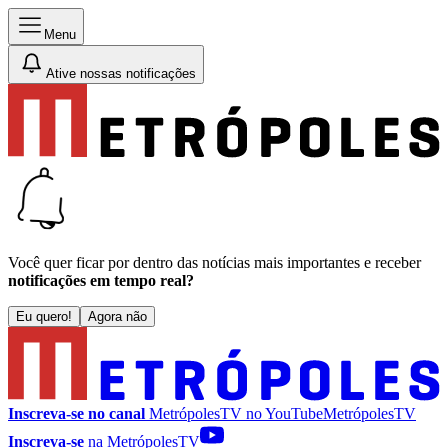
Menu
Ative nossas notificações
Você quer ficar por dentro das notícias mais importantes e receber
notificações em tempo real?
Eu quero!
Agora não
Inscreva-se no canal
MetrópolesTV no
YouTube
MetrópolesTV
Inscreva-se
na MetrópolesTV