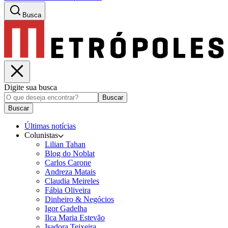
Busca
Digite sua busca
Buscar
Buscar
Últimas notícias
Colunistas
Lilian Tahan
Blog do Noblat
Carlos Carone
Andreza Matais
Claudia Meireles
Fábia Oliveira
Dinheiro & Negócios
Igor Gadelha
Ilca Maria Estevão
Isadora Teixeira