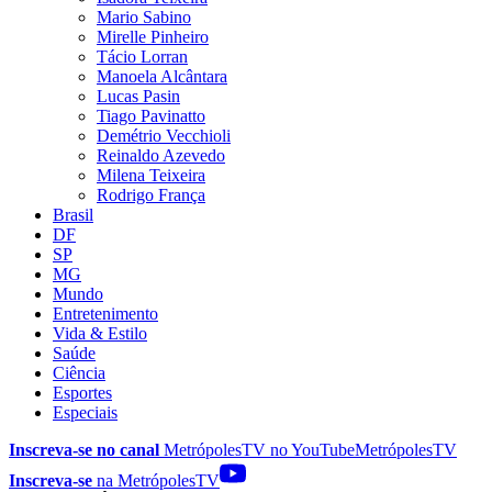
Mario Sabino
Mirelle Pinheiro
Tácio Lorran
Manoela Alcântara
Lucas Pasin
Tiago Pavinatto
Demétrio Vecchioli
Reinaldo Azevedo
Milena Teixeira
Rodrigo França
Brasil
DF
SP
MG
Mundo
Entretenimento
Vida & Estilo
Saúde
Ciência
Esportes
Especiais
Inscreva-se no canal
MetrópolesTV no
YouTube
MetrópolesTV
Inscreva-se
na MetrópolesTV