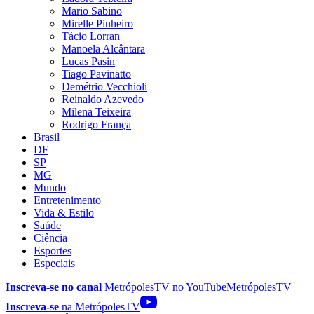
Mario Sabino
Mirelle Pinheiro
Tácio Lorran
Manoela Alcântara
Lucas Pasin
Tiago Pavinatto
Demétrio Vecchioli
Reinaldo Azevedo
Milena Teixeira
Rodrigo França
Brasil
DF
SP
MG
Mundo
Entretenimento
Vida & Estilo
Saúde
Ciência
Esportes
Especiais
Inscreva-se no canal
MetrópolesTV no
YouTube
MetrópolesTV
Inscreva-se
na MetrópolesTV