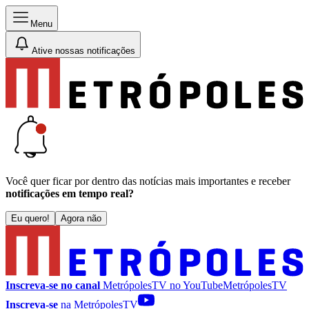
Menu
Ative nossas notificações
Você quer ficar por dentro das notícias mais importantes e receber
notificações em tempo real?
Eu quero!
Agora não
Inscreva-se no canal
MetrópolesTV no
YouTube
MetrópolesTV
Inscreva-se
na MetrópolesTV