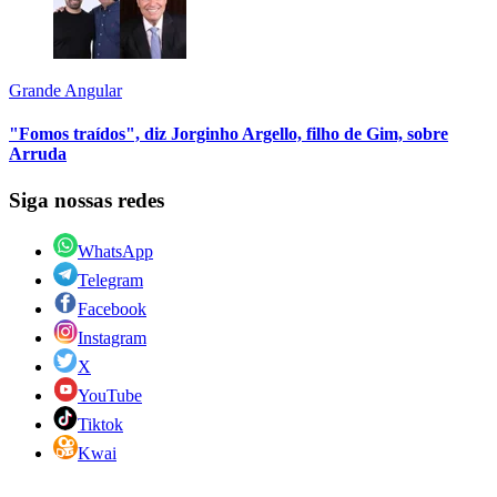
Grande Angular
"Fomos traídos", diz Jorginho Argello, filho de Gim, sobre
Arruda
Siga nossas redes
WhatsApp
Telegram
Facebook
Instagram
X
YouTube
Tiktok
Kwai