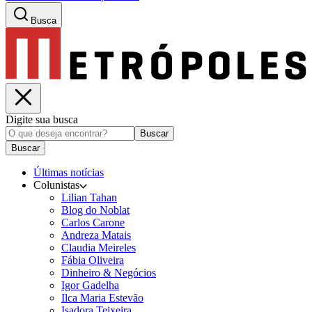
Busca
Digite sua busca
Buscar
Buscar
Últimas notícias
Colunistas
Lilian Tahan
Blog do Noblat
Carlos Carone
Andreza Matais
Claudia Meireles
Fábia Oliveira
Dinheiro & Negócios
Igor Gadelha
Ilca Maria Estevão
Isadora Teixeira