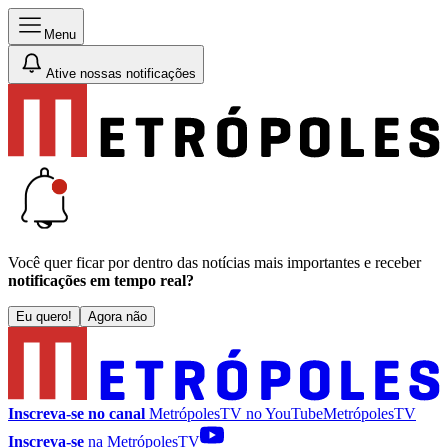
Menu
Ative nossas notificações
Você quer ficar por dentro das notícias mais importantes e receber
notificações em tempo real?
Eu quero!
Agora não
Inscreva-se no canal
MetrópolesTV no
YouTube
MetrópolesTV
Inscreva-se
na MetrópolesTV