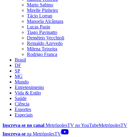
Mario Sabino
Mirelle Pinheiro
Tácio Lorran
Manoela Alcântara
Lucas Pasin
Tiago Pavinatto
Demétrio Vecchioli
Reinaldo Azevedo
Milena Teixeira
Rodrigo França
Brasil
DF
SP
MG
Mundo
Entretenimento
Vida & Estilo
Saúde
Ciência
Esportes
Especiais
Inscreva-se no canal
MetrópolesTV no
YouTube
MetrópolesTV
Inscreva-se
na MetrópolesTV