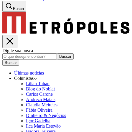
Busca
Digite sua busca
Buscar
Buscar
Últimas notícias
Colunistas
Lilian Tahan
Blog do Noblat
Carlos Carone
Andreza Matais
Claudia Meireles
Fábia Oliveira
Dinheiro & Negócios
Igor Gadelha
Ilca Maria Estevão
Isadora Teixeira