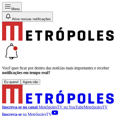
Menu
Ative nossas notificações
Você quer ficar por dentro das notícias mais importantes e receber
notificações em tempo real?
Eu quero!
Agora não
Inscreva-se no canal
MetrópolesTV no
YouTube
MetrópolesTV
Inscreva-se
na MetrópolesTV