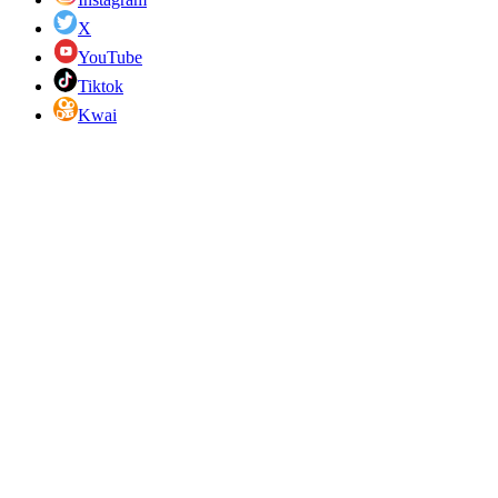
X
YouTube
Tiktok
Kwai