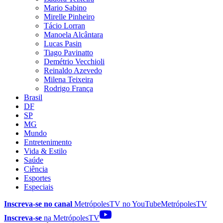
Mario Sabino
Mirelle Pinheiro
Tácio Lorran
Manoela Alcântara
Lucas Pasin
Tiago Pavinatto
Demétrio Vecchioli
Reinaldo Azevedo
Milena Teixeira
Rodrigo França
Brasil
DF
SP
MG
Mundo
Entretenimento
Vida & Estilo
Saúde
Ciência
Esportes
Especiais
Inscreva-se no canal
MetrópolesTV no
YouTube
MetrópolesTV
Inscreva-se
na MetrópolesTV