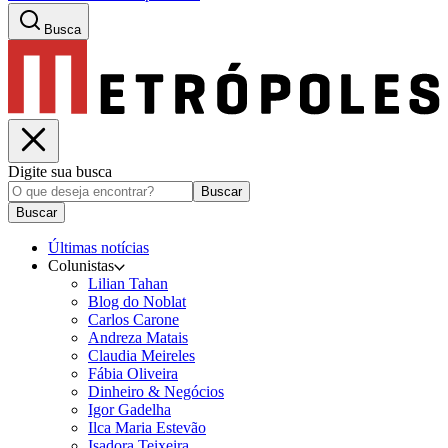
Busca
Digite sua busca
Buscar
Buscar
Últimas notícias
Colunistas
Lilian Tahan
Blog do Noblat
Carlos Carone
Andreza Matais
Claudia Meireles
Fábia Oliveira
Dinheiro & Negócios
Igor Gadelha
Ilca Maria Estevão
Isadora Teixeira