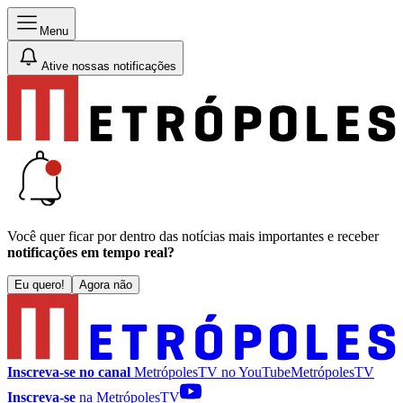
Menu
Ative nossas notificações
Você quer ficar por dentro das notícias mais importantes e receber
notificações em tempo real?
Eu quero!
Agora não
Inscreva-se no canal
MetrópolesTV no
YouTube
MetrópolesTV
Inscreva-se
na MetrópolesTV