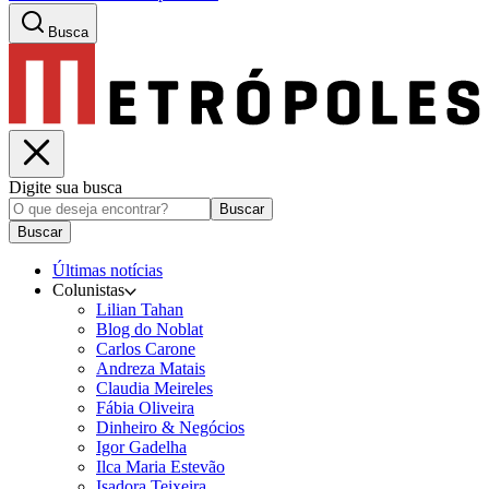
Busca
Digite sua busca
Buscar
Buscar
Últimas notícias
Colunistas
Lilian Tahan
Blog do Noblat
Carlos Carone
Andreza Matais
Claudia Meireles
Fábia Oliveira
Dinheiro & Negócios
Igor Gadelha
Ilca Maria Estevão
Isadora Teixeira