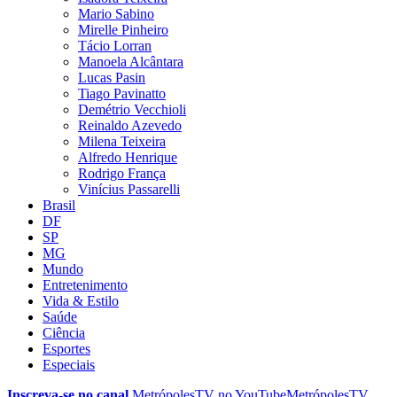
Mario Sabino
Mirelle Pinheiro
Tácio Lorran
Manoela Alcântara
Lucas Pasin
Tiago Pavinatto
Demétrio Vecchioli
Reinaldo Azevedo
Milena Teixeira
Alfredo Henrique
Rodrigo França
Vinícius Passarelli
Brasil
DF
SP
MG
Mundo
Entretenimento
Vida & Estilo
Saúde
Ciência
Esportes
Especiais
Inscreva-se no canal
MetrópolesTV no
YouTube
MetrópolesTV