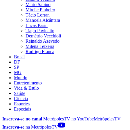
Mario Sabino
Mirelle Pinheiro
Tácio Lorran
Manoela Alcântara
Lucas Pasin
Tiago Pavinatto
Demétrio Vecchioli
Reinaldo Azevedo
Milena Teixeira
Rodrigo França
Brasil
DF
SP
MG
Mundo
Entretenimento
Vida & Estilo
Saúde
Ciência
Esportes
Especiais
Inscreva-se no canal
MetrópolesTV no
YouTube
MetrópolesTV
Inscreva-se
na MetrópolesTV