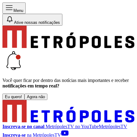
Menu
Ative nossas notificações
Você quer ficar por dentro das notícias mais importantes e receber
notificações em tempo real?
Eu quero!
Agora não
Inscreva-se no canal
MetrópolesTV no
YouTube
MetrópolesTV
Inscreva-se
na MetrópolesTV