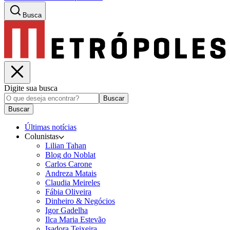
Busca
Digite sua busca
Buscar
Buscar
Últimas notícias
Colunistas
Lilian Tahan
Blog do Noblat
Carlos Carone
Andreza Matais
Claudia Meireles
Fábia Oliveira
Dinheiro & Negócios
Igor Gadelha
Ilca Maria Estevão
Isadora Teixeira