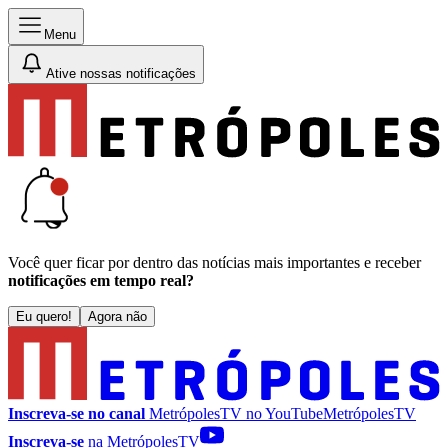
Menu
Ative nossas notificações
Você quer ficar por dentro das notícias mais importantes e receber
notificações em tempo real?
Eu quero!
Agora não
Inscreva-se no canal
MetrópolesTV no
YouTube
MetrópolesTV
Inscreva-se
na MetrópolesTV