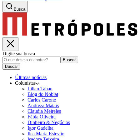
Busca
Digite sua busca
Buscar
Buscar
Últimas notícias
Colunistas
Lilian Tahan
Blog do Noblat
Carlos Carone
Andreza Matais
Claudia Meireles
Fábia Oliveira
Dinheiro & Negócios
Igor Gadelha
Ilca Maria Estevão
Isadora Teixeira