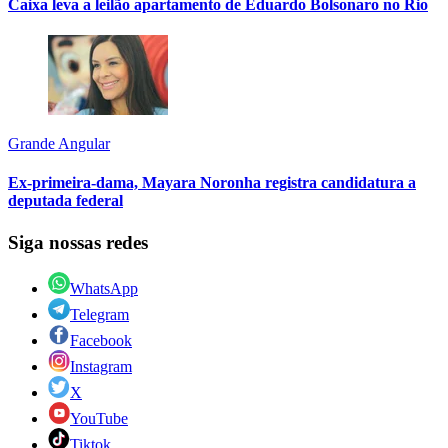
Caixa leva a leilão apartamento de Eduardo Bolsonaro no Rio
Grande Angular
Ex-primeira-dama, Mayara Noronha registra candidatura a
deputada federal
Siga nossas redes
WhatsApp
Telegram
Facebook
Instagram
X
YouTube
Tiktok