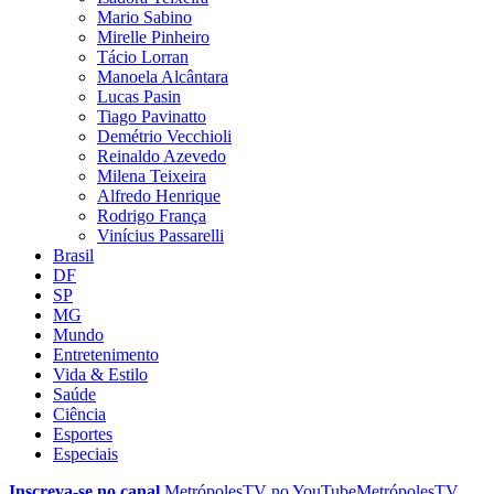
Mario Sabino
Mirelle Pinheiro
Tácio Lorran
Manoela Alcântara
Lucas Pasin
Tiago Pavinatto
Demétrio Vecchioli
Reinaldo Azevedo
Milena Teixeira
Alfredo Henrique
Rodrigo França
Vinícius Passarelli
Brasil
DF
SP
MG
Mundo
Entretenimento
Vida & Estilo
Saúde
Ciência
Esportes
Especiais
Inscreva-se no canal
MetrópolesTV no
YouTube
MetrópolesTV