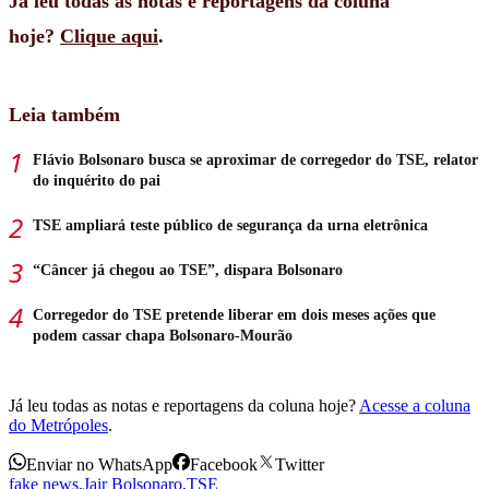
Já leu todas as notas e reportagens da coluna
hoje?
Clique aqui
.
Leia também
Flávio Bolsonaro busca se aproximar de corregedor do TSE, relator
do inquérito do pai
TSE ampliará teste público de segurança da urna eletrônica
“Câncer já chegou ao TSE”, dispara Bolsonaro
Corregedor do TSE pretende liberar em dois meses ações que
podem cassar chapa Bolsonaro-Mourão
Já leu todas as notas e reportagens da coluna hoje?
Acesse a coluna
do Metrópoles
.
Enviar no WhatsApp
Facebook
Twitter
fake news
,
Jair Bolsonaro
,
TSE