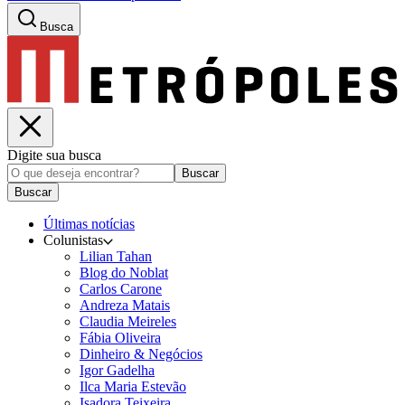
Busca
Digite sua busca
Buscar
Buscar
Últimas notícias
Colunistas
Lilian Tahan
Blog do Noblat
Carlos Carone
Andreza Matais
Claudia Meireles
Fábia Oliveira
Dinheiro & Negócios
Igor Gadelha
Ilca Maria Estevão
Isadora Teixeira