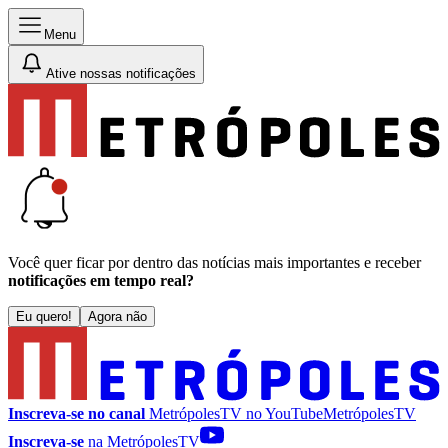
Menu
Ative nossas notificações
Você quer ficar por dentro das notícias mais importantes e receber
notificações em tempo real?
Eu quero!
Agora não
Inscreva-se no canal
MetrópolesTV no
YouTube
MetrópolesTV
Inscreva-se
na MetrópolesTV