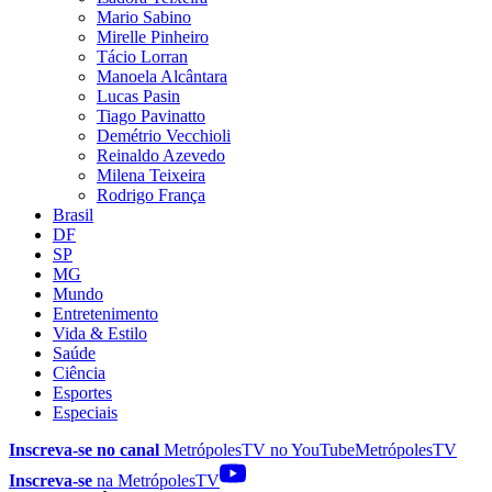
Mario Sabino
Mirelle Pinheiro
Tácio Lorran
Manoela Alcântara
Lucas Pasin
Tiago Pavinatto
Demétrio Vecchioli
Reinaldo Azevedo
Milena Teixeira
Rodrigo França
Brasil
DF
SP
MG
Mundo
Entretenimento
Vida & Estilo
Saúde
Ciência
Esportes
Especiais
Inscreva-se no canal
MetrópolesTV no
YouTube
MetrópolesTV
Inscreva-se
na MetrópolesTV