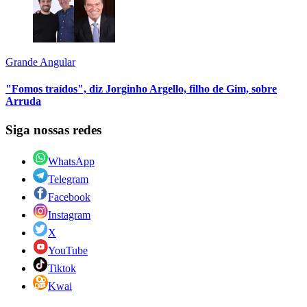
Grande Angular
"Fomos traídos", diz Jorginho Argello, filho de Gim, sobre
Arruda
Siga nossas redes
WhatsApp
Telegram
Facebook
Instagram
X
YouTube
Tiktok
Kwai