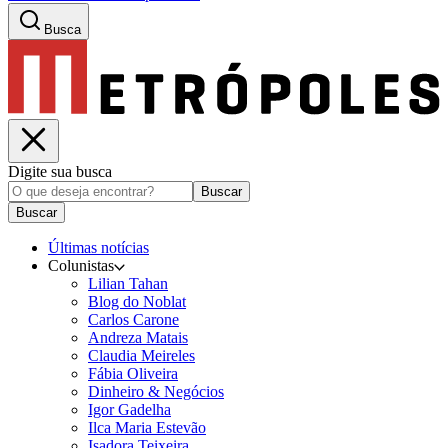
Busca
Digite sua busca
Buscar
Buscar
Últimas notícias
Colunistas
Lilian Tahan
Blog do Noblat
Carlos Carone
Andreza Matais
Claudia Meireles
Fábia Oliveira
Dinheiro & Negócios
Igor Gadelha
Ilca Maria Estevão
Isadora Teixeira