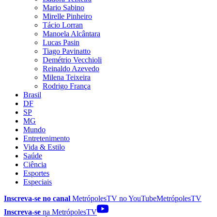
Mario Sabino
Mirelle Pinheiro
Tácio Lorran
Manoela Alcântara
Lucas Pasin
Tiago Pavinatto
Demétrio Vecchioli
Reinaldo Azevedo
Milena Teixeira
Rodrigo França
Brasil
DF
SP
MG
Mundo
Entretenimento
Vida & Estilo
Saúde
Ciência
Esportes
Especiais
Inscreva-se no canal
MetrópolesTV no
YouTube
MetrópolesTV
Inscreva-se
na MetrópolesTV