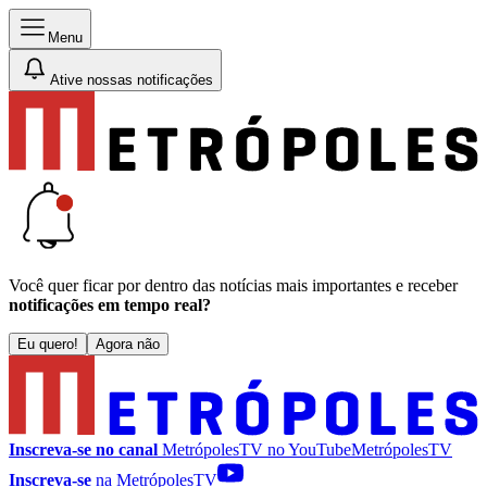
Menu
Ative nossas notificações
Você quer ficar por dentro das notícias mais importantes e receber
notificações em tempo real?
Eu quero!
Agora não
Inscreva-se no canal
MetrópolesTV no
YouTube
MetrópolesTV
Inscreva-se
na MetrópolesTV