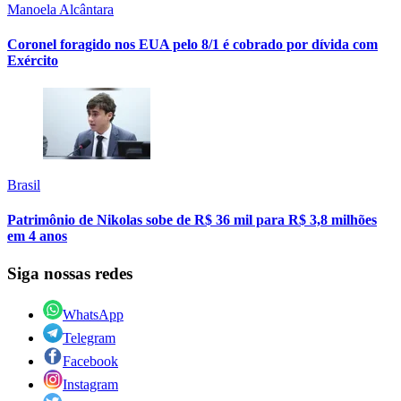
Manoela Alcântara
Coronel foragido nos EUA pelo 8/1 é cobrado por dívida com
Exército
Brasil
Patrimônio de Nikolas sobe de R$ 36 mil para R$ 3,8 milhões
em 4 anos
Siga nossas redes
WhatsApp
Telegram
Facebook
Instagram