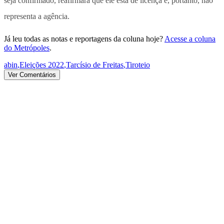
seja confirmado, reafirmará que ele está de licença e, portanto, não
representa a agência.
Já leu todas as notas e reportagens da coluna hoje?
Acesse a coluna
do Metrópoles
.
abin
,
Eleições 2022
,
Tarcísio de Freitas
,
Tiroteio
Ver Comentários