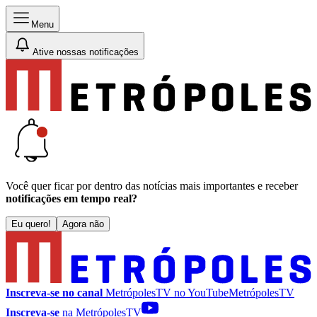
Menu
Ative nossas notificações
Você quer ficar por dentro das notícias mais importantes e receber
notificações em tempo real?
Eu quero!
Agora não
Inscreva-se no canal
MetrópolesTV no
YouTube
MetrópolesTV
Inscreva-se
na MetrópolesTV