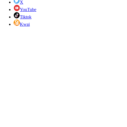
X
YouTube
Tiktok
Kwai