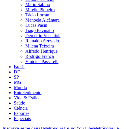
Mario Sabino
Mirelle Pinheiro
Tácio Lorran
Manoela Alcântara
Lucas Pasin
Tiago Pavinatto
Demétrio Vecchioli
Reinaldo Azevedo
Milena Teixeira
Alfredo Henrique
Rodrigo França
Vinícius Passarelli
Brasil
DF
SP
MG
Mundo
Entretenimento
Vida & Estilo
Saúde
Ciência
Esportes
Especiais
Inscreva-se no canal
MetrópolesTV no
YouTube
MetrópolesTV