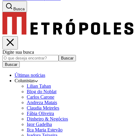
Busca
Digite sua busca
Buscar
Buscar
Últimas notícias
Colunistas
Lilian Tahan
Blog do Noblat
Carlos Carone
Andreza Matais
Claudia Meireles
Fábia Oliveira
Dinheiro & Negócios
Igor Gadelha
Ilca Maria Estevão
Isadora Teixeira