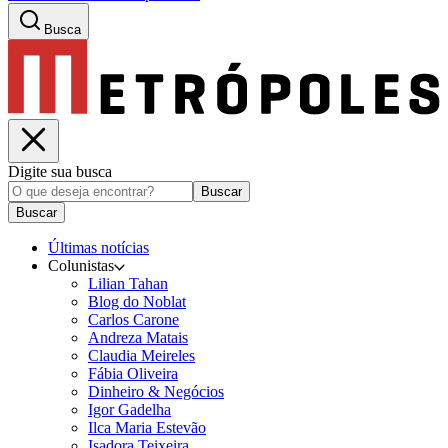
Busca
Digite sua busca
Buscar
Buscar
Últimas notícias
Colunistas
Lilian Tahan
Blog do Noblat
Carlos Carone
Andreza Matais
Claudia Meireles
Fábia Oliveira
Dinheiro & Negócios
Igor Gadelha
Ilca Maria Estevão
Isadora Teixeira