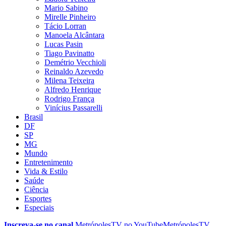
Mario Sabino
Mirelle Pinheiro
Tácio Lorran
Manoela Alcântara
Lucas Pasin
Tiago Pavinatto
Demétrio Vecchioli
Reinaldo Azevedo
Milena Teixeira
Alfredo Henrique
Rodrigo França
Vinícius Passarelli
Brasil
DF
SP
MG
Mundo
Entretenimento
Vida & Estilo
Saúde
Ciência
Esportes
Especiais
Inscreva-se no canal
MetrópolesTV no
YouTube
MetrópolesTV