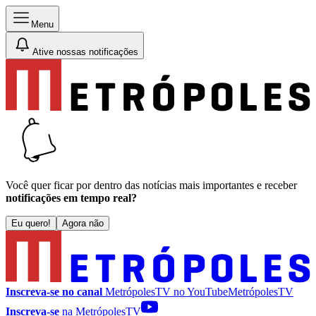
Menu
Ative nossas notificações
Você quer ficar por dentro das notícias mais importantes e receber
notificações em tempo real?
Eu quero!
Agora não
Inscreva-se no canal
MetrópolesTV no
YouTube
MetrópolesTV
Inscreva-se
na MetrópolesTV