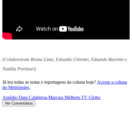
(Colaboraram Bruna Lima, Edoardo Ghirotto, Eduardo Barretto e
Natália Portinari)
Já leu todas as notas e reportagens da coluna hoje?
Acesse a coluna
do Metrópoles
.
Assédio
,
Dani Calabresa
,
Marcius Melhem
,
TV Globo
Ver Comentários