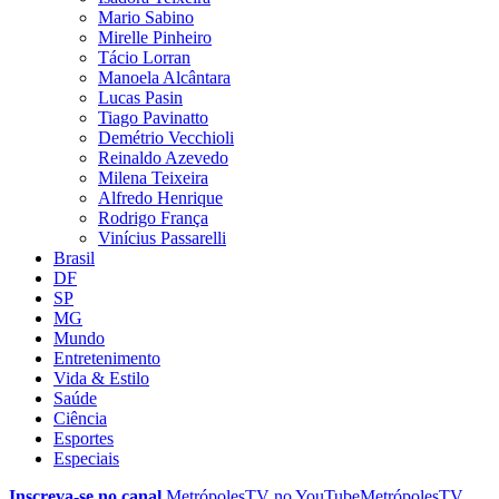
Mario Sabino
Mirelle Pinheiro
Tácio Lorran
Manoela Alcântara
Lucas Pasin
Tiago Pavinatto
Demétrio Vecchioli
Reinaldo Azevedo
Milena Teixeira
Alfredo Henrique
Rodrigo França
Vinícius Passarelli
Brasil
DF
SP
MG
Mundo
Entretenimento
Vida & Estilo
Saúde
Ciência
Esportes
Especiais
Inscreva-se no canal
MetrópolesTV no
YouTube
MetrópolesTV