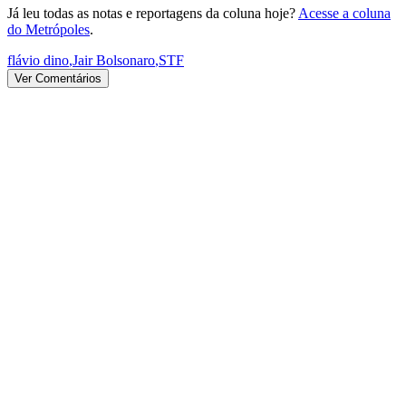
Já leu todas as notas e reportagens da coluna hoje?
Acesse a coluna
do Metrópoles
.
flávio dino
,
Jair Bolsonaro
,
STF
Ver Comentários