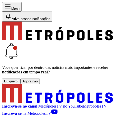
Menu
Ative nossas notificações
Você quer ficar por dentro das notícias mais importantes e receber
notificações em tempo real?
Eu quero!
Agora não
Inscreva-se no canal
MetrópolesTV no
YouTube
MetrópolesTV
Inscreva-se
na MetrópolesTV