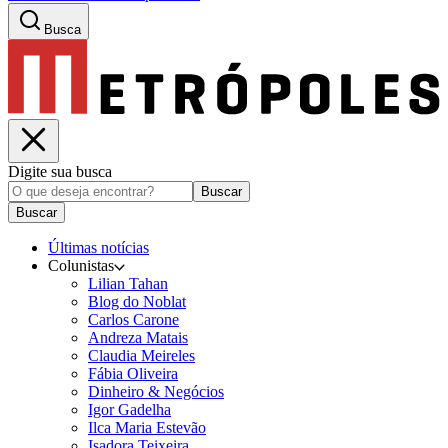
Busca
Digite sua busca
Buscar
Buscar
Últimas notícias
Colunistas
Lilian Tahan
Blog do Noblat
Carlos Carone
Andreza Matais
Claudia Meireles
Fábia Oliveira
Dinheiro & Negócios
Igor Gadelha
Ilca Maria Estevão
Isadora Teixeira