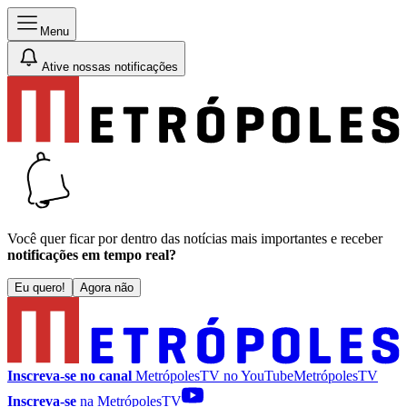
Menu
Ative nossas notificações
Você quer ficar por dentro das notícias mais importantes e receber
notificações em tempo real?
Eu quero!
Agora não
Inscreva-se no canal
MetrópolesTV no
YouTube
MetrópolesTV
Inscreva-se
na MetrópolesTV