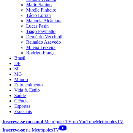
Mario Sabino
Mirelle Pinheiro
Tácio Lorran
Manoela Alcântara
Lucas Pasin
Tiago Pavinatto
Demétrio Vecchioli
Reinaldo Azevedo
Milena Teixeira
Rodrigo França
Brasil
DF
SP
MG
Mundo
Entretenimento
Vida & Estilo
Saúde
Ciência
Esportes
Especiais
Inscreva-se no canal
MetrópolesTV no
YouTube
MetrópolesTV
Inscreva-se
na MetrópolesTV