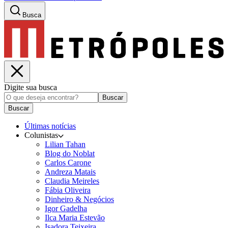
Busca
Digite sua busca
Buscar
Buscar
Últimas notícias
Colunistas
Lilian Tahan
Blog do Noblat
Carlos Carone
Andreza Matais
Claudia Meireles
Fábia Oliveira
Dinheiro & Negócios
Igor Gadelha
Ilca Maria Estevão
Isadora Teixeira