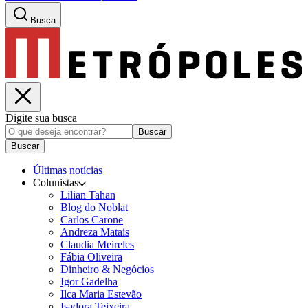
Busca
Digite sua busca
Buscar
Buscar
Últimas notícias
Colunistas
Lilian Tahan
Blog do Noblat
Carlos Carone
Andreza Matais
Claudia Meireles
Fábia Oliveira
Dinheiro & Negócios
Igor Gadelha
Ilca Maria Estevão
Isadora Teixeira