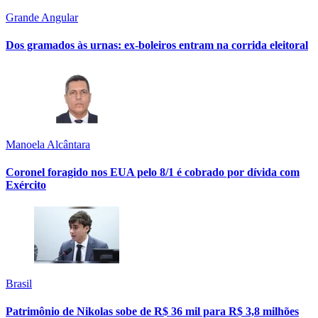
Grande Angular
Dos gramados às urnas: ex-boleiros entram na corrida eleitoral
Manoela Alcântara
Coronel foragido nos EUA pelo 8/1 é cobrado por dívida com
Exército
Brasil
Patrimônio de Nikolas sobe de R$ 36 mil para R$ 3,8 milhões