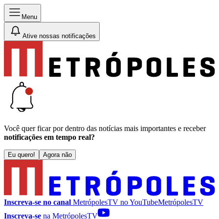
Menu
Ative nossas notificações
Você quer ficar por dentro das notícias mais importantes e receber
notificações em tempo real?
Eu quero!
Agora não
Inscreva-se no canal
MetrópolesTV no
YouTube
MetrópolesTV
Inscreva-se
na MetrópolesTV