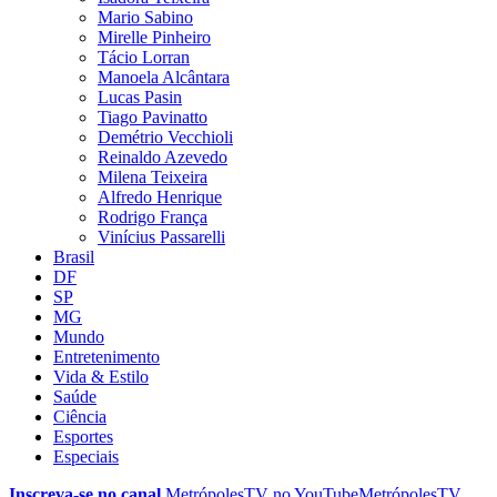
Mario Sabino
Mirelle Pinheiro
Tácio Lorran
Manoela Alcântara
Lucas Pasin
Tiago Pavinatto
Demétrio Vecchioli
Reinaldo Azevedo
Milena Teixeira
Alfredo Henrique
Rodrigo França
Vinícius Passarelli
Brasil
DF
SP
MG
Mundo
Entretenimento
Vida & Estilo
Saúde
Ciência
Esportes
Especiais
Inscreva-se no canal
MetrópolesTV no
YouTube
MetrópolesTV