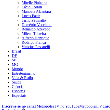
Mirelle Pinheiro
Tácio Lorran
Manoela Alcântara
Lucas Pasin
Tiago Pavinatto
Demétrio Vecchioli
Reinaldo Azevedo
Milena Teixeira
Alfredo Henrique
Rodrigo França
Vinícius Passarelli
Brasil
DF
SP
MG
Mundo
Entretenimento
Vida & Estilo
Saúde
Ciência
Esportes
Especiais
Inscreva-se no canal
MetrópolesTV no
YouTube
MetrópolesTV
Insc