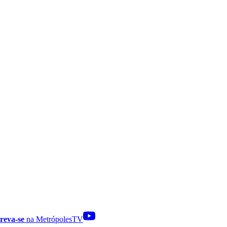
reva-se
na MetrópolesTV