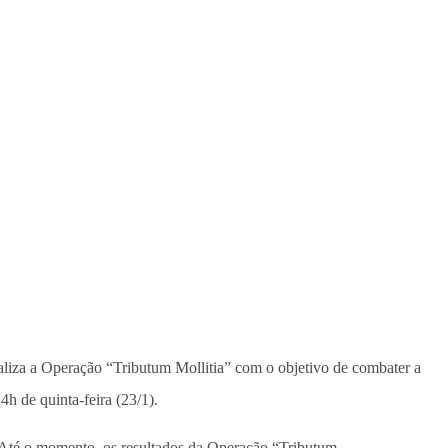
ealiza a Operação “Tributum Mollitia” com o objetivo de combater a
4h de quinta-feira (23/1).
o. Até o momento, os resultados da Operação “Tributum