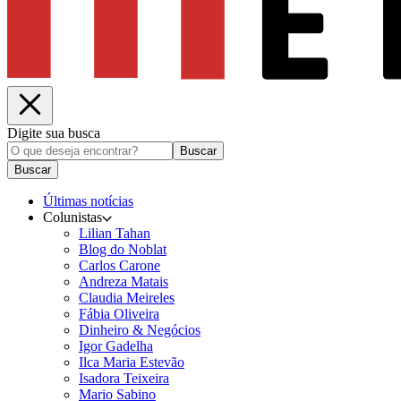
Digite sua busca
Buscar
Buscar
Últimas notícias
Colunistas
Lilian Tahan
Blog do Noblat
Carlos Carone
Andreza Matais
Claudia Meireles
Fábia Oliveira
Dinheiro & Negócios
Igor Gadelha
Ilca Maria Estevão
Isadora Teixeira
Mario Sabino