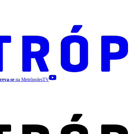
reva-se
na MetrópolesTV