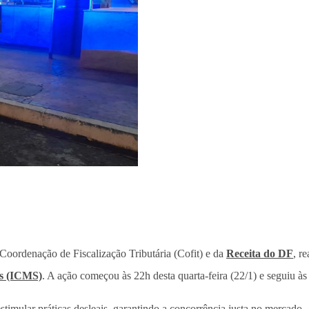
Coordenação de Fiscalização Tributária (Cofit) e da
Receita do DF
, r
os (ICMS)
. A ação começou às 22h desta quarta-feira (22/1) e seguiu às 
stimular práticas desleais, garantindo a concorrência justa no mercad