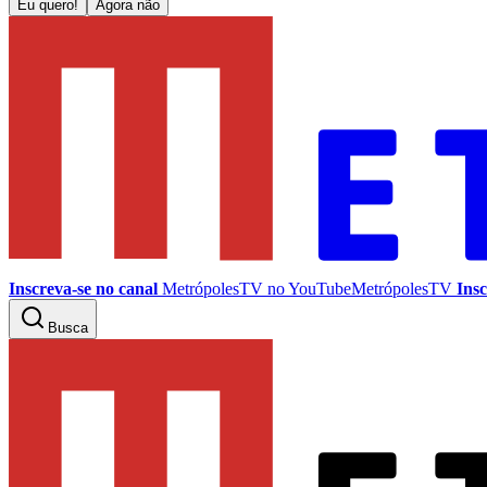
Eu quero!
Agora não
Inscreva-se no canal
MetrópolesTV no
YouTube
MetrópolesTV
Insc
Busca