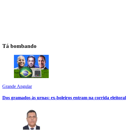
Tá bombando
Grande Angular
Dos gramados às urnas: ex-boleiros entram na corrida eleitoral