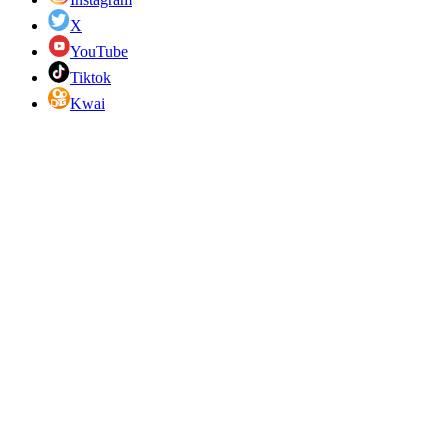
X
YouTube
Tiktok
Kwai