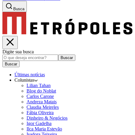
Busca
Digite sua busca
Buscar
Buscar
Últimas notícias
Colunistas
Lilian Tahan
Blog do Noblat
Carlos Carone
Andreza Matais
Claudia Meireles
Fábia Oliveira
Dinheiro & Negócios
Igor Gadelha
Ilca Maria Estevão
Isadora Teixeira