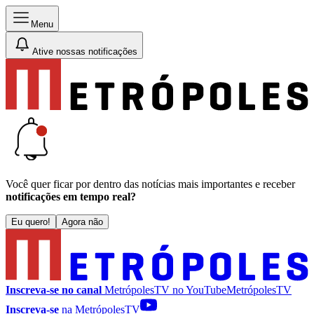
Menu
Ative nossas notificações
Você quer ficar por dentro das notícias mais importantes e receber
notificações em tempo real?
Eu quero!
Agora não
Inscreva-se no canal
MetrópolesTV no
YouTube
MetrópolesTV
Inscreva-se
na MetrópolesTV