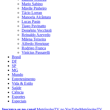
Mario Sabino
Mirelle Pinheiro
Tácio Lorran
Manoela Alcântara
Lucas Pasin
Tiago Pavinatto
Demétrio Vecchioli
Reinaldo Azevedo
Milena Teixeira
Alfredo Henrique
Rodrigo França
Vinícius Passarelli
Brasil
DF
SP
MG
Mundo
Entretenimento
Vida & Estilo
Saúde
Ciência
Esportes
Especiais
Inscreva-se no canal
MetrópolesTV no
YouTube
MetrópolesTV