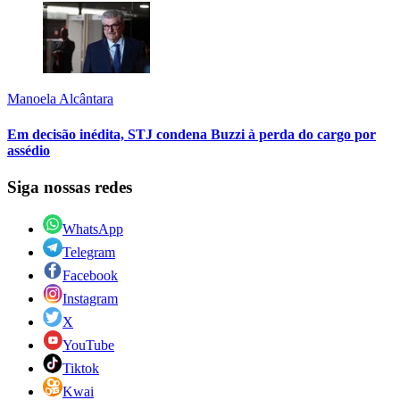
Manoela Alcântara
Em decisão inédita, STJ condena Buzzi à perda do cargo por
assédio
Siga nossas redes
WhatsApp
Telegram
Facebook
Instagram
X
YouTube
Tiktok
Kwai