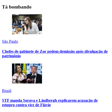
Tá bombando
São Paulo
Chefes de gabinete de Zoe pedem demissão após divulgação de
patrimônio
Brasil
STF manda Soraya e Lindbergh explicarem acusação de
estupro contra vice de Flávio