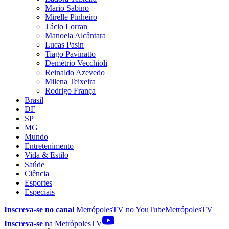
Mario Sabino
Mirelle Pinheiro
Tácio Lorran
Manoela Alcântara
Lucas Pasin
Tiago Pavinatto
Demétrio Vecchioli
Reinaldo Azevedo
Milena Teixeira
Rodrigo França
Brasil
DF
SP
MG
Mundo
Entretenimento
Vida & Estilo
Saúde
Ciência
Esportes
Especiais
Inscreva-se no canal
MetrópolesTV no
YouTube
MetrópolesTV
Inscreva-se
na MetrópolesTV