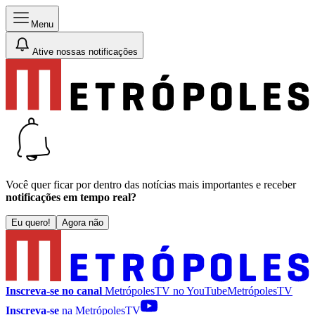
Menu
Ative nossas notificações
Você quer ficar por dentro das notícias mais importantes e receber
notificações em tempo real?
Eu quero!
Agora não
Inscreva-se no canal
MetrópolesTV no
YouTube
MetrópolesTV
Inscreva-se
na MetrópolesTV