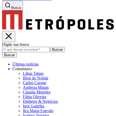
Busca
Digite sua busca
Buscar
Buscar
Últimas notícias
Colunistas
Lilian Tahan
Blog do Noblat
Carlos Carone
Andreza Matais
Claudia Meireles
Fábia Oliveira
Dinheiro & Negócios
Igor Gadelha
Ilca Maria Estevão
Isadora Teixeira