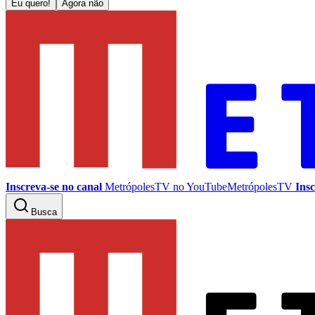
Eu quero!
Agora não
Inscreva-se no canal
MetrópolesTV no
YouTube
MetrópolesTV
Insc
Busca