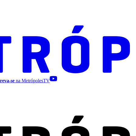
reva-se
na MetrópolesTV