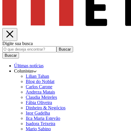
Digite sua busca
Buscar
Buscar
Últimas notícias
Colunistas
Lilian Tahan
Blog do Noblat
Carlos Carone
Andreza Matais
Claudia Meireles
Fábia Oliveira
Dinheiro & Negócios
Igor Gadelha
Ilca Maria Estevão
Isadora Teixeira
Mario Sabino