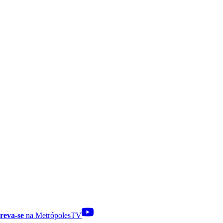
reva-se
na MetrópolesTV