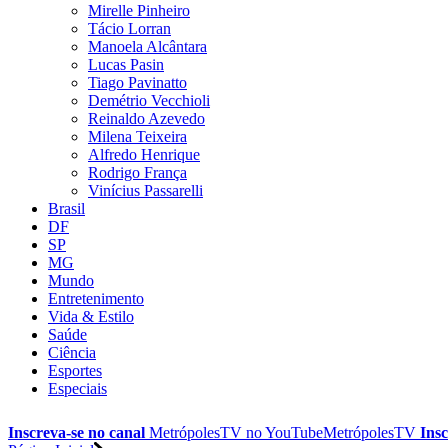
Mirelle Pinheiro
Tácio Lorran
Manoela Alcântara
Lucas Pasin
Tiago Pavinatto
Demétrio Vecchioli
Reinaldo Azevedo
Milena Teixeira
Alfredo Henrique
Rodrigo França
Vinícius Passarelli
Brasil
DF
SP
MG
Mundo
Entretenimento
Vida & Estilo
Saúde
Ciência
Esportes
Especiais
Inscreva-se no canal
MetrópolesTV no
YouTube
MetrópolesTV
Insc