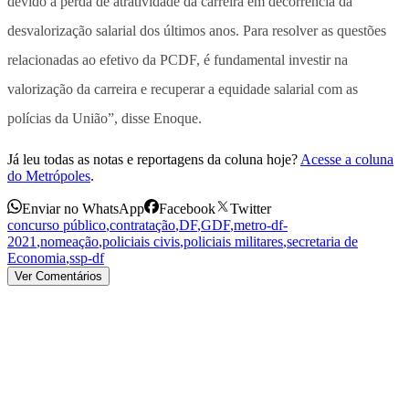
devido à perda de atratividade da carreira em decorrência da
desvalorização salarial dos últimos anos. Para resolver as questões
relacionadas ao efetivo da PCDF, é fundamental investir na
valorização da carreira e recuperar a equidade salarial com as
polícias da União”, disse Enoque.
Já leu todas as notas e reportagens da coluna hoje?
Acesse a coluna
do Metrópoles
.
Enviar no WhatsApp
Facebook
Twitter
concurso público
,
contratação
,
DF
,
GDF
,
metro-df-
2021
,
nomeação
,
policiais civis
,
policiais militares
,
secretaria de
Economia
,
ssp-df
Ver Comentários