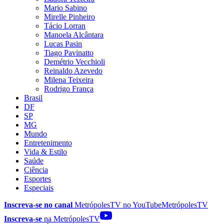
Mario Sabino
Mirelle Pinheiro
Tácio Lorran
Manoela Alcântara
Lucas Pasin
Tiago Pavinatto
Demétrio Vecchioli
Reinaldo Azevedo
Milena Teixeira
Rodrigo França
Brasil
DF
SP
MG
Mundo
Entretenimento
Vida & Estilo
Saúde
Ciência
Esportes
Especiais
Inscreva-se no canal
MetrópolesTV no
YouTube
MetrópolesTV
Inscreva-se
na MetrópolesTV