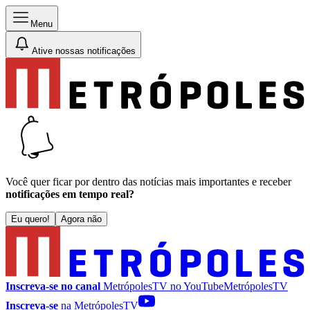
Menu
Ative nossas notificações
Você quer ficar por dentro das notícias mais importantes e receber
notificações em tempo real?
Eu quero!
Agora não
Inscreva-se no canal
MetrópolesTV no
YouTube
MetrópolesTV
Inscreva-se
na MetrópolesTV