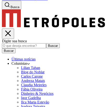
Busca
Digite sua busca
Buscar
Buscar
Últimas notícias
Colunistas
Lilian Tahan
Blog do Noblat
Carlos Carone
Andreza Matais
Claudia Meireles
Fábia Oliveira
Dinheiro & Negócios
Igor Gadelha
Ilca Maria Estevão
Isadora Teixeira