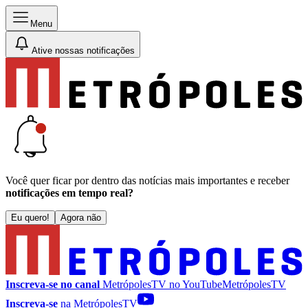
Menu
Ative nossas notificações
Você quer ficar por dentro das notícias mais importantes e receber
notificações em tempo real?
Eu quero!
Agora não
Inscreva-se no canal
MetrópolesTV no
YouTube
MetrópolesTV
Inscreva-se
na MetrópolesTV