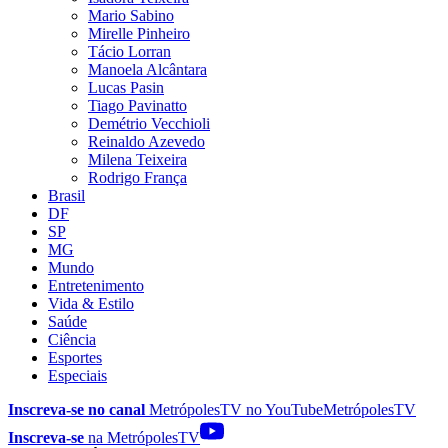
Mario Sabino
Mirelle Pinheiro
Tácio Lorran
Manoela Alcântara
Lucas Pasin
Tiago Pavinatto
Demétrio Vecchioli
Reinaldo Azevedo
Milena Teixeira
Rodrigo França
Brasil
DF
SP
MG
Mundo
Entretenimento
Vida & Estilo
Saúde
Ciência
Esportes
Especiais
Inscreva-se no canal
MetrópolesTV no
YouTube
MetrópolesTV
Inscreva-se
na MetrópolesTV