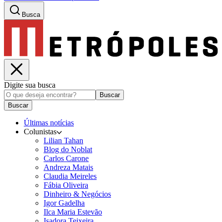
Busca
Digite sua busca
Buscar
Buscar
Últimas notícias
Colunistas
Lilian Tahan
Blog do Noblat
Carlos Carone
Andreza Matais
Claudia Meireles
Fábia Oliveira
Dinheiro & Negócios
Igor Gadelha
Ilca Maria Estevão
Isadora Teixeira