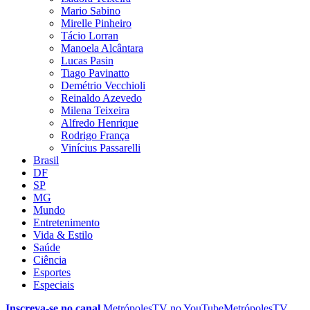
Mario Sabino
Mirelle Pinheiro
Tácio Lorran
Manoela Alcântara
Lucas Pasin
Tiago Pavinatto
Demétrio Vecchioli
Reinaldo Azevedo
Milena Teixeira
Alfredo Henrique
Rodrigo França
Vinícius Passarelli
Brasil
DF
SP
MG
Mundo
Entretenimento
Vida & Estilo
Saúde
Ciência
Esportes
Especiais
Inscreva-se no canal
MetrópolesTV no
YouTube
MetrópolesTV