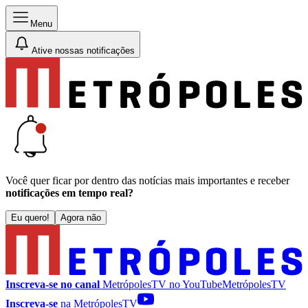
Menu
Ative nossas notificações
Você quer ficar por dentro das notícias mais importantes e receber
notificações em tempo real?
Eu quero!
Agora não
Inscreva-se no canal
MetrópolesTV no
YouTube
MetrópolesTV
Inscreva-se
na MetrópolesTV