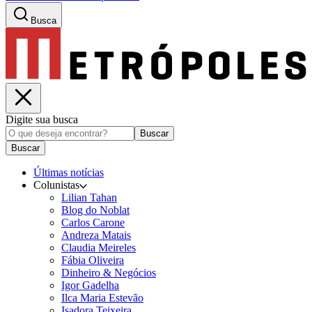
Busca
Digite sua busca
Buscar
Buscar
Últimas notícias
Colunistas
Lilian Tahan
Blog do Noblat
Carlos Carone
Andreza Matais
Claudia Meireles
Fábia Oliveira
Dinheiro & Negócios
Igor Gadelha
Ilca Maria Estevão
Isadora Teixeira