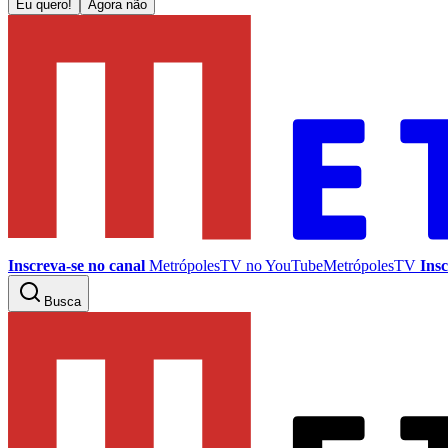
Eu quero!
Agora não
Inscreva-se no canal
MetrópolesTV no
YouTube
MetrópolesTV
Insc
Busca