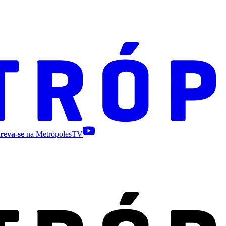
reva-se
na MetrópolesTV