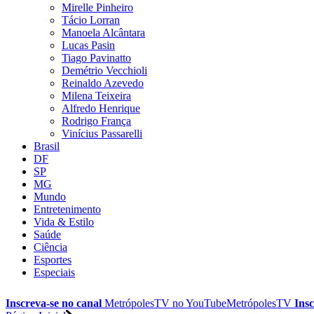
Mirelle Pinheiro
Tácio Lorran
Manoela Alcântara
Lucas Pasin
Tiago Pavinatto
Demétrio Vecchioli
Reinaldo Azevedo
Milena Teixeira
Alfredo Henrique
Rodrigo França
Vinícius Passarelli
Brasil
DF
SP
MG
Mundo
Entretenimento
Vida & Estilo
Saúde
Ciência
Esportes
Especiais
Inscreva-se no canal
MetrópolesTV no
YouTube
MetrópolesTV
Insc