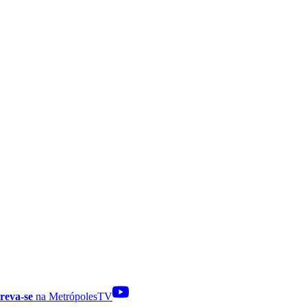
reva-se
na MetrópolesTV