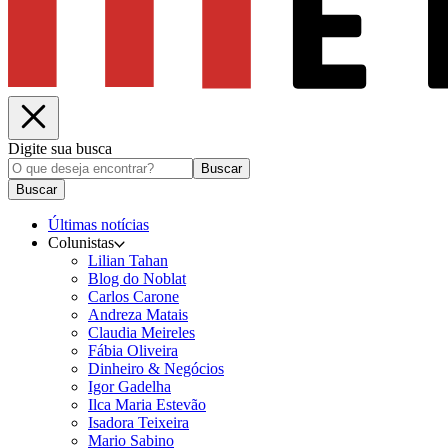
Digite sua busca
Buscar
Buscar
Últimas notícias
Colunistas
Lilian Tahan
Blog do Noblat
Carlos Carone
Andreza Matais
Claudia Meireles
Fábia Oliveira
Dinheiro & Negócios
Igor Gadelha
Ilca Maria Estevão
Isadora Teixeira
Mario Sabino