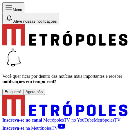
Menu
Ative nossas notificações
Você quer ficar por dentro das notícias mais importantes e receber
notificações em tempo real?
Eu quero!
Agora não
Inscreva-se no canal
MetrópolesTV no
YouTube
MetrópolesTV
Inscreva-se
na MetrópolesTV