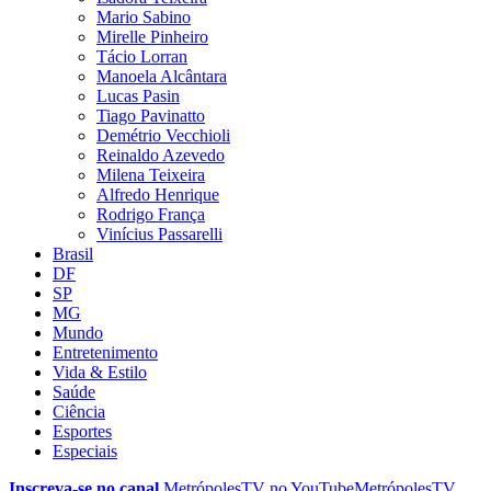
Mario Sabino
Mirelle Pinheiro
Tácio Lorran
Manoela Alcântara
Lucas Pasin
Tiago Pavinatto
Demétrio Vecchioli
Reinaldo Azevedo
Milena Teixeira
Alfredo Henrique
Rodrigo França
Vinícius Passarelli
Brasil
DF
SP
MG
Mundo
Entretenimento
Vida & Estilo
Saúde
Ciência
Esportes
Especiais
Inscreva-se no canal
MetrópolesTV no
YouTube
MetrópolesTV