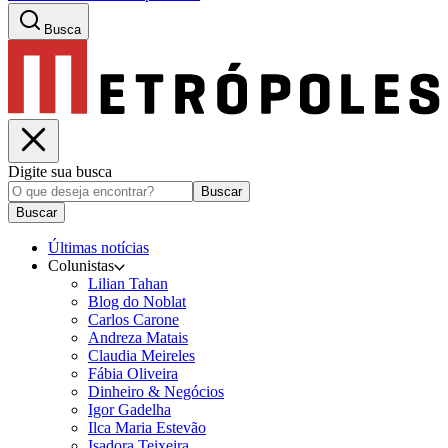
Busca
Digite sua busca
Buscar
Buscar
Últimas notícias
Colunistas
Lilian Tahan
Blog do Noblat
Carlos Carone
Andreza Matais
Claudia Meireles
Fábia Oliveira
Dinheiro & Negócios
Igor Gadelha
Ilca Maria Estevão
Isadora Teixeira