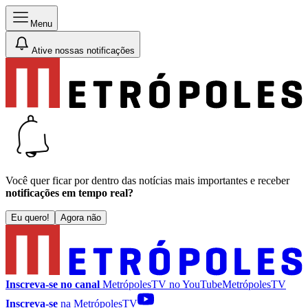
Menu
Ative nossas notificações
Você quer ficar por dentro das notícias mais importantes e receber
notificações em tempo real?
Eu quero!
Agora não
Inscreva-se no canal
MetrópolesTV no
YouTube
MetrópolesTV
Inscreva-se
na MetrópolesTV