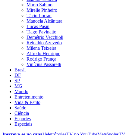
Mario Sabino
Mirelle Pinheiro
Tácio Lorran
Manoela Alcântara
Lucas Pasin
Tiago Pavinatto
Demétrio Vecchioli
Reinaldo Azevedo
Milena Teixeira
Alfredo Henrique
Rodrigo França
Vinícius Passarelli
Brasil
DF
SP
MG
Mundo
Entretenimento
Vida & Estilo
Saúde
Ciência
Esportes
Especiais
Inscreva-se no canal
MetrópolesTV no
YouTube
MetrópolesTV