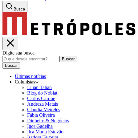
Busca
Digite sua busca
Buscar
Buscar
Últimas notícias
Colunistas
Lilian Tahan
Blog do Noblat
Carlos Carone
Andreza Matais
Claudia Meireles
Fábia Oliveira
Dinheiro & Negócios
Igor Gadelha
Ilca Maria Estevão
Isadora Teixeira