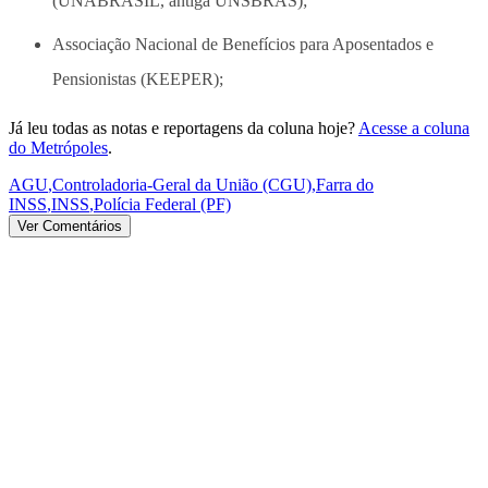
(UNABRASIL, antiga UNSBRAS);
Associação Nacional de Benefícios para Aposentados e
Pensionistas (KEEPER);
Já leu todas as notas e reportagens da coluna hoje?
Acesse a coluna
do Metrópoles
.
AGU
,
Controladoria-Geral da União (CGU)
,
Farra do
INSS
,
INSS
,
Polícia Federal (PF)
Ver Comentários