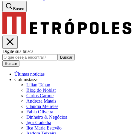
Busca
Digite sua busca
Buscar
Buscar
Últimas notícias
Colunistas
Lilian Tahan
Blog do Noblat
Carlos Carone
Andreza Matais
Claudia Meireles
Fábia Oliveira
Dinheiro & Negócios
Igor Gadelha
Ilca Maria Estevão
Isadora Teixeira