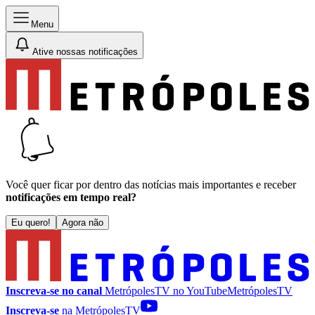
Menu
Ative nossas notificações
Você quer ficar por dentro das notícias mais importantes e receber
notificações em tempo real?
Eu quero!
Agora não
Inscreva-se no canal
MetrópolesTV no
YouTube
MetrópolesTV
Inscreva-se
na MetrópolesTV