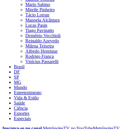
Mario Sabino
Mirelle Pinheiro
Tácio Lorran
Manoela Alcântara
Lucas Pasin
Tiago Pavinatto
Demétrio Vecchioli
Reinaldo Azevedo
Milena Teixeira
Alfredo Henrique
Rodrigo França
Vinícius Passarelli
Brasil
DF
SP
MG
Mundo
Entretenimento
Vida & Estilo
Saúde
Ciência
Esportes
Especiais
Inscreva-se no canal
MetrópolesTV no
YouTube
MetrópolesTV