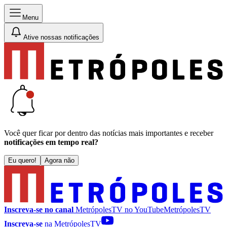
Menu
Ative nossas notificações
Você quer ficar por dentro das notícias mais importantes e receber
notificações em tempo real?
Eu quero!
Agora não
Inscreva-se no canal
MetrópolesTV no
YouTube
MetrópolesTV
Inscreva-se
na MetrópolesTV