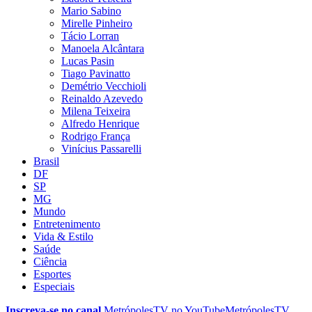
Mario Sabino
Mirelle Pinheiro
Tácio Lorran
Manoela Alcântara
Lucas Pasin
Tiago Pavinatto
Demétrio Vecchioli
Reinaldo Azevedo
Milena Teixeira
Alfredo Henrique
Rodrigo França
Vinícius Passarelli
Brasil
DF
SP
MG
Mundo
Entretenimento
Vida & Estilo
Saúde
Ciência
Esportes
Especiais
Inscreva-se no canal
MetrópolesTV no
YouTube
MetrópolesTV