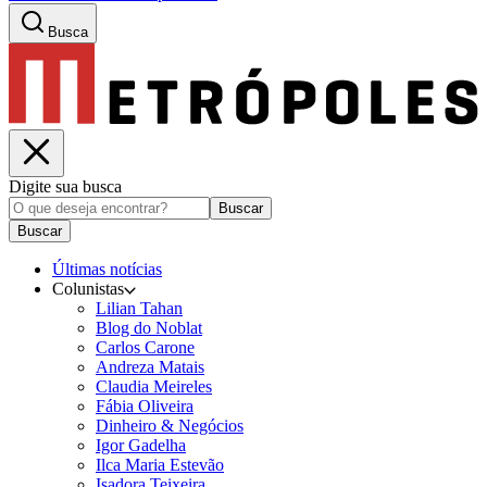
Busca
Digite sua busca
Buscar
Buscar
Últimas notícias
Colunistas
Lilian Tahan
Blog do Noblat
Carlos Carone
Andreza Matais
Claudia Meireles
Fábia Oliveira
Dinheiro & Negócios
Igor Gadelha
Ilca Maria Estevão
Isadora Teixeira