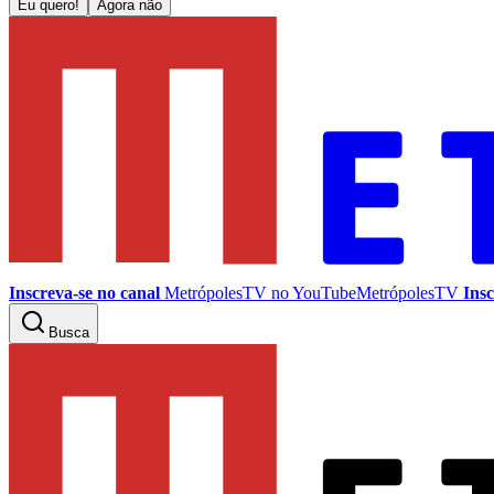
Eu quero!
Agora não
Inscreva-se no canal
MetrópolesTV no
YouTube
MetrópolesTV
Insc
Busca