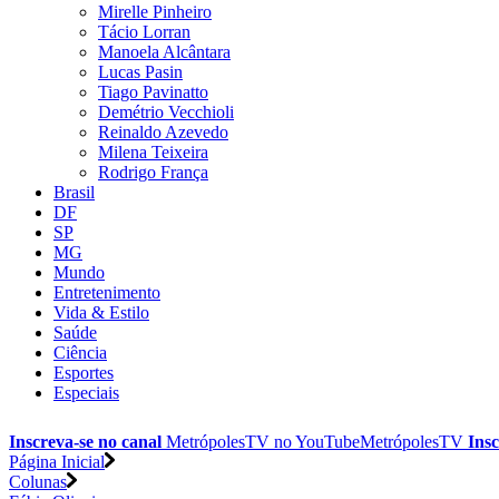
Mirelle Pinheiro
Tácio Lorran
Manoela Alcântara
Lucas Pasin
Tiago Pavinatto
Demétrio Vecchioli
Reinaldo Azevedo
Milena Teixeira
Rodrigo França
Brasil
DF
SP
MG
Mundo
Entretenimento
Vida & Estilo
Saúde
Ciência
Esportes
Especiais
Inscreva-se no canal
MetrópolesTV no
YouTube
MetrópolesTV
Insc
Página Inicial
Colunas