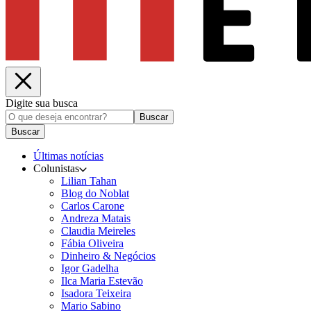
Digite sua busca
Buscar
Buscar
Últimas notícias
Colunistas
Lilian Tahan
Blog do Noblat
Carlos Carone
Andreza Matais
Claudia Meireles
Fábia Oliveira
Dinheiro & Negócios
Igor Gadelha
Ilca Maria Estevão
Isadora Teixeira
Mario Sabino