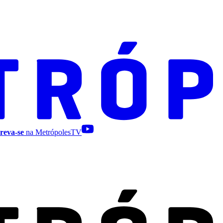
reva-se
na MetrópolesTV