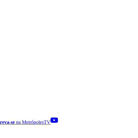
reva-se
na MetrópolesTV