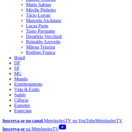
Mario Sabino
Mirelle Pinheiro
Tácio Lorran
Manoela Alcântara
Lucas Pasin
Tiago Pavinatto
Demétrio Vecchioli
Reinaldo Azevedo
Milena Teixeira
Rodrigo França
Brasil
DF
SP
MG
Mundo
Entretenimento
Vida & Estilo
Saúde
Ciência
Esportes
Especiais
Inscreva-se no canal
MetrópolesTV no
YouTube
MetrópolesTV
Inscreva-se
na MetrópolesTV