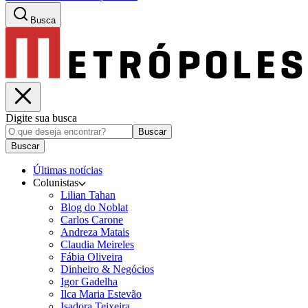
Busca
Digite sua busca
Buscar
Buscar
Últimas notícias
Colunistas
Lilian Tahan
Blog do Noblat
Carlos Carone
Andreza Matais
Claudia Meireles
Fábia Oliveira
Dinheiro & Negócios
Igor Gadelha
Ilca Maria Estevão
Isadora Teixeira