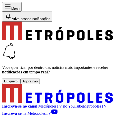
Menu
Ative nossas notificações
Você quer ficar por dentro das notícias mais importantes e receber
notificações em tempo real?
Eu quero!
Agora não
Inscreva-se no canal
MetrópolesTV no
YouTube
MetrópolesTV
Inscreva-se
na MetrópolesTV