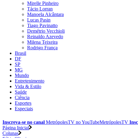
Mirelle Pinheiro
Tácio Lorran
Manoela Alcântara
Lucas Pasin
Tiago Pavinatto
Demétrio Vecchioli
Reinaldo Azevedo
Milena Teixeira
Rodrigo França
Brasil
DF
SP
MG
Mundo
Entretenimento
Vida & Estilo
Saúde
Ciência
Esportes
Especiais
Inscreva-se no canal
MetrópolesTV no
YouTube
MetrópolesTV
Insc
Página Inicial
Colunas