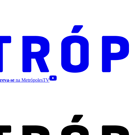
reva-se
na MetrópolesTV