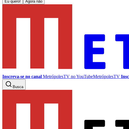
Eu quero!
Agora não
Inscreva-se no canal
MetrópolesTV no
YouTube
MetrópolesTV
Insc
Busca