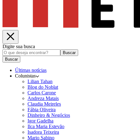
Digite sua busca
Buscar
Buscar
Últimas notícias
Colunistas
Lilian Tahan
Blog do Noblat
Carlos Carone
Andreza Matais
Claudia Meireles
Fábia Oliveira
Dinheiro & Negócios
Igor Gadelha
Ilca Maria Estevão
Isadora Teixeira
Mario Sabino