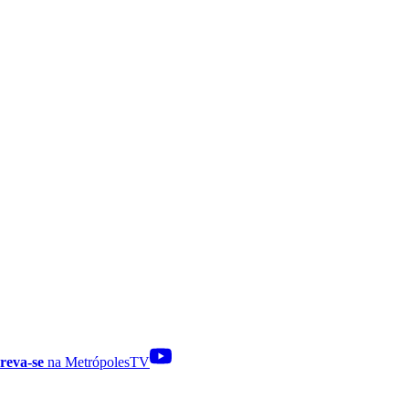
reva-se
na MetrópolesTV