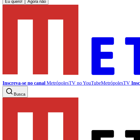
Eu quero!
Agora não
Inscreva-se no canal
MetrópolesTV no
YouTube
MetrópolesTV
Insc
Busca