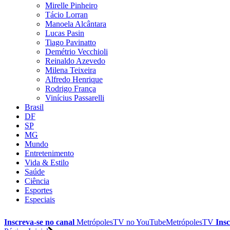
Mirelle Pinheiro
Tácio Lorran
Manoela Alcântara
Lucas Pasin
Tiago Pavinatto
Demétrio Vecchioli
Reinaldo Azevedo
Milena Teixeira
Alfredo Henrique
Rodrigo França
Vinícius Passarelli
Brasil
DF
SP
MG
Mundo
Entretenimento
Vida & Estilo
Saúde
Ciência
Esportes
Especiais
Inscreva-se no canal
MetrópolesTV no
YouTube
MetrópolesTV
Insc