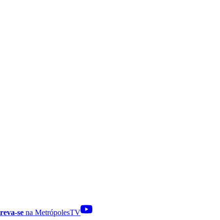
reva-se
na MetrópolesTV