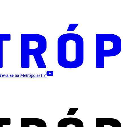
reva-se
na MetrópolesTV