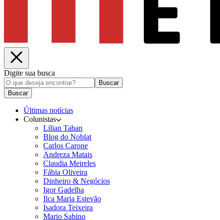
Digite sua busca
Buscar
Buscar
Últimas notícias
Colunistas
Lilian Tahan
Blog do Noblat
Carlos Carone
Andreza Matais
Claudia Meireles
Fábia Oliveira
Dinheiro & Negócios
Igor Gadelha
Ilca Maria Estevão
Isadora Teixeira
Mario Sabino