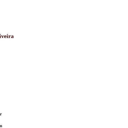
iveira
r
em