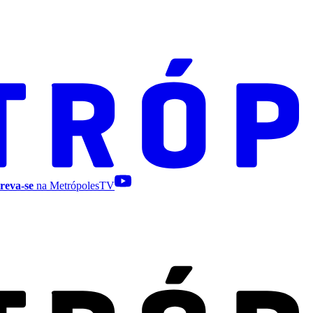
reva-se
na MetrópolesTV