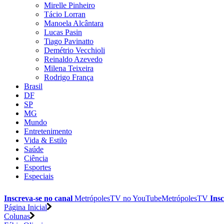
Mirelle Pinheiro
Tácio Lorran
Manoela Alcântara
Lucas Pasin
Tiago Pavinatto
Demétrio Vecchioli
Reinaldo Azevedo
Milena Teixeira
Rodrigo França
Brasil
DF
SP
MG
Mundo
Entretenimento
Vida & Estilo
Saúde
Ciência
Esportes
Especiais
Inscreva-se no canal
MetrópolesTV no
YouTube
MetrópolesTV
Insc
Página Inicial
Colunas