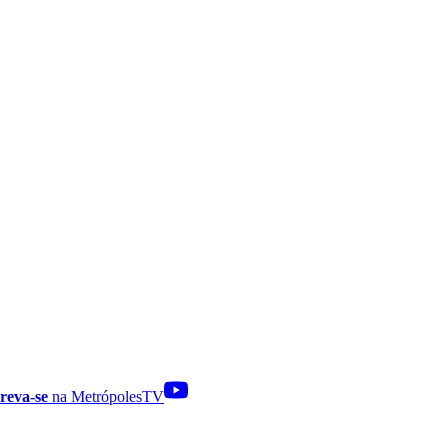
reva-se
na MetrópolesTV