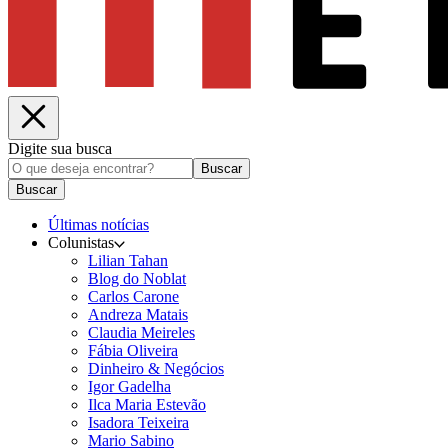
Digite sua busca
Buscar
Buscar
Últimas notícias
Colunistas
Lilian Tahan
Blog do Noblat
Carlos Carone
Andreza Matais
Claudia Meireles
Fábia Oliveira
Dinheiro & Negócios
Igor Gadelha
Ilca Maria Estevão
Isadora Teixeira
Mario Sabino