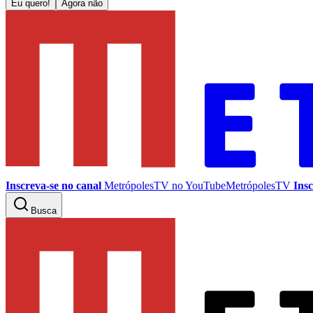
Eu quero!
Agora não
Inscreva-se no canal
MetrópolesTV no
YouTube
MetrópolesTV
Insc
Busca