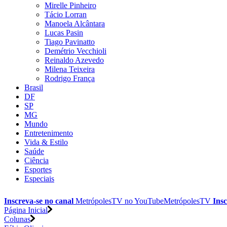
Mirelle Pinheiro
Tácio Lorran
Manoela Alcântara
Lucas Pasin
Tiago Pavinatto
Demétrio Vecchioli
Reinaldo Azevedo
Milena Teixeira
Rodrigo França
Brasil
DF
SP
MG
Mundo
Entretenimento
Vida & Estilo
Saúde
Ciência
Esportes
Especiais
Inscreva-se no canal
MetrópolesTV no
YouTube
MetrópolesTV
Insc
Página Inicial
Colunas