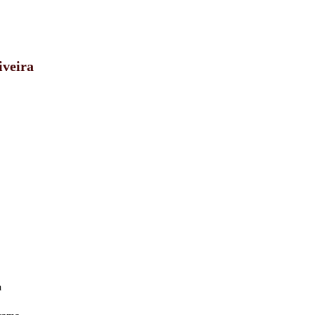
iveira
a