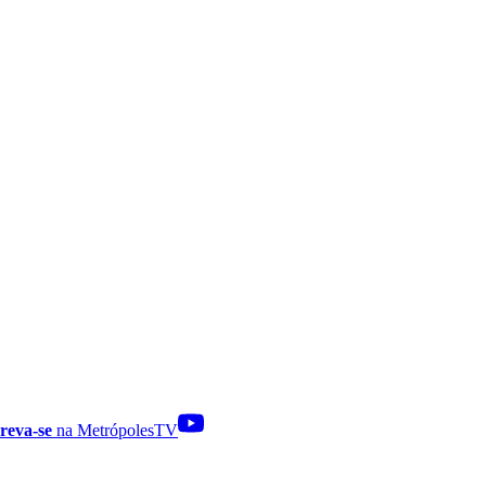
reva-se
na MetrópolesTV