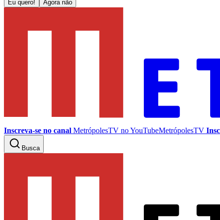
Eu quero!
Agora não
Inscreva-se no canal
MetrópolesTV no
YouTube
MetrópolesTV
Insc
Busca