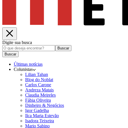
Digite sua busca
Buscar
Buscar
Últimas notícias
Colunistas
Lilian Tahan
Blog do Noblat
Carlos Carone
Andreza Matais
Claudia Meireles
Fábia Oliveira
Dinheiro & Negócios
Igor Gadelha
Ilca Maria Estevão
Isadora Teixeira
Mario Sabino