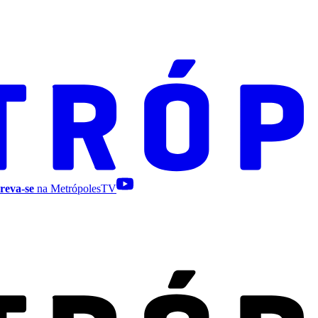
reva-se
na MetrópolesTV