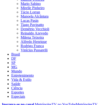
Mario Sabino
Mirelle Pinheiro
Tácio Lorran
Manoela Alcântara
Lucas Pasin
Tiago Pavinatto
Demétrio Vecchioli
Reinaldo Azevedo
Milena Teixeira
Alfredo Henrique
Rodrigo França
Vinícius Passarelli
Brasil
DF
SP
MG
Mundo
Entretenimento
Vida & Estilo
Saúde
Ciência
Esportes
Especiais
Inscreva-se no canal
MetrópolesTV no
YouTube
MetrópolesTV