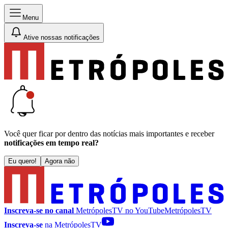
Menu
Ative nossas notificações
Você quer ficar por dentro das notícias mais importantes e receber
notificações em tempo real?
Eu quero!
Agora não
Inscreva-se no canal
MetrópolesTV no
YouTube
MetrópolesTV
Inscreva-se
na MetrópolesTV