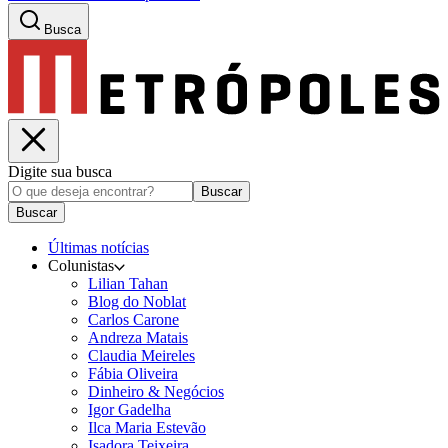
Busca
Digite sua busca
Buscar
Buscar
Últimas notícias
Colunistas
Lilian Tahan
Blog do Noblat
Carlos Carone
Andreza Matais
Claudia Meireles
Fábia Oliveira
Dinheiro & Negócios
Igor Gadelha
Ilca Maria Estevão
Isadora Teixeira