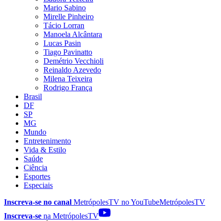
Mario Sabino
Mirelle Pinheiro
Tácio Lorran
Manoela Alcântara
Lucas Pasin
Tiago Pavinatto
Demétrio Vecchioli
Reinaldo Azevedo
Milena Teixeira
Rodrigo França
Brasil
DF
SP
MG
Mundo
Entretenimento
Vida & Estilo
Saúde
Ciência
Esportes
Especiais
Inscreva-se no canal
MetrópolesTV no
YouTube
MetrópolesTV
Inscreva-se
na MetrópolesTV