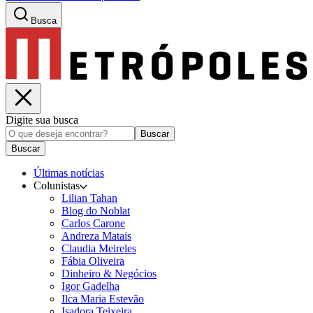
Busca
Digite sua busca
Buscar
Buscar
Últimas notícias
Colunistas
Lilian Tahan
Blog do Noblat
Carlos Carone
Andreza Matais
Claudia Meireles
Fábia Oliveira
Dinheiro & Negócios
Igor Gadelha
Ilca Maria Estevão
Isadora Teixeira