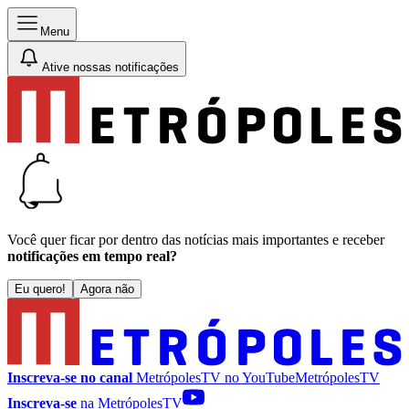
Menu
Ative nossas notificações
Você quer ficar por dentro das notícias mais importantes e receber
notificações em tempo real?
Eu quero!
Agora não
Inscreva-se no canal
MetrópolesTV no
YouTube
MetrópolesTV
Inscreva-se
na MetrópolesTV