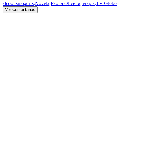
alcoolismo
,
atriz
,
Novela
,
Paolla Oliveira
,
terapia
,
TV Globo
Ver Comentários