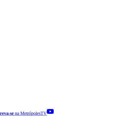
reva-se
na MetrópolesTV