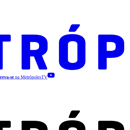
reva-se
na MetrópolesTV