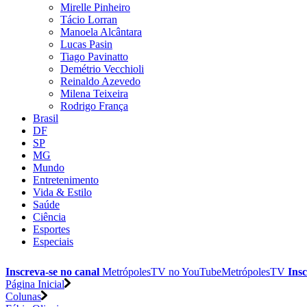
Mirelle Pinheiro
Tácio Lorran
Manoela Alcântara
Lucas Pasin
Tiago Pavinatto
Demétrio Vecchioli
Reinaldo Azevedo
Milena Teixeira
Rodrigo França
Brasil
DF
SP
MG
Mundo
Entretenimento
Vida & Estilo
Saúde
Ciência
Esportes
Especiais
Inscreva-se no canal
MetrópolesTV no
YouTube
MetrópolesTV
Insc
Página Inicial
Colunas