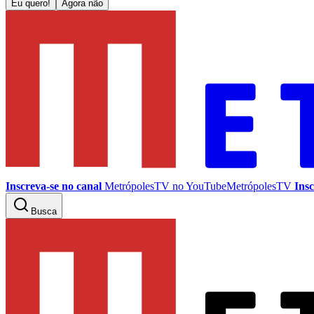
Eu quero!
Agora não
Inscreva-se no canal
MetrópolesTV no
YouTube
MetrópolesTV
Insc
Busca