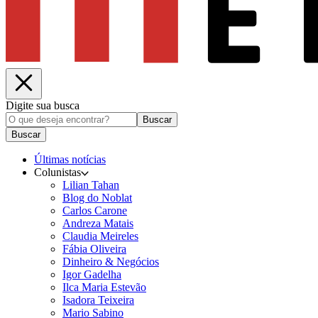
Digite sua busca
Buscar
Buscar
Últimas notícias
Colunistas
Lilian Tahan
Blog do Noblat
Carlos Carone
Andreza Matais
Claudia Meireles
Fábia Oliveira
Dinheiro & Negócios
Igor Gadelha
Ilca Maria Estevão
Isadora Teixeira
Mario Sabino