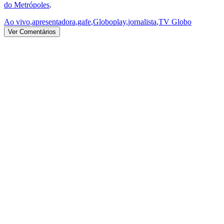
do Metrópoles
.
Ao vivo
,
apresentadora
,
gafe
,
Globoplay
,
jornalista
,
TV Globo
Ver Comentários