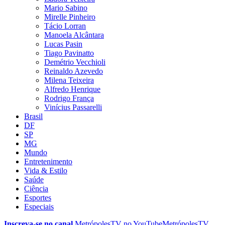
Mario Sabino
Mirelle Pinheiro
Tácio Lorran
Manoela Alcântara
Lucas Pasin
Tiago Pavinatto
Demétrio Vecchioli
Reinaldo Azevedo
Milena Teixeira
Alfredo Henrique
Rodrigo França
Vinícius Passarelli
Brasil
DF
SP
MG
Mundo
Entretenimento
Vida & Estilo
Saúde
Ciência
Esportes
Especiais
Inscreva-se no canal
MetrópolesTV no
YouTube
MetrópolesTV