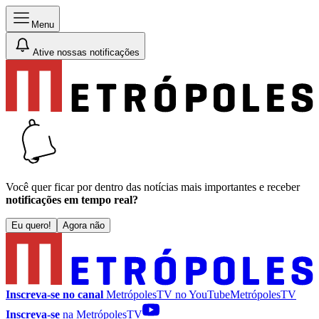
Menu
Ative nossas notificações
Você quer ficar por dentro das notícias mais importantes e receber
notificações em tempo real?
Eu quero!
Agora não
Inscreva-se no canal
MetrópolesTV no
YouTube
MetrópolesTV
Inscreva-se
na MetrópolesTV