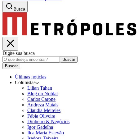
Busca
Digite sua busca
Buscar
Buscar
Últimas notícias
Colunistas
Lilian Tahan
Blog do Noblat
Carlos Carone
Andreza Matais
Claudia Meireles
Fábia Oliveira
Dinheiro & Negócios
Igor Gadelha
Ilca Maria Estevão
Isadora Teixeira