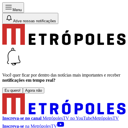
Menu
Ative nossas notificações
Você quer ficar por dentro das notícias mais importantes e receber
notificações em tempo real?
Eu quero!
Agora não
Inscreva-se no canal
MetrópolesTV no
YouTube
MetrópolesTV
Inscreva-se
na MetrópolesTV