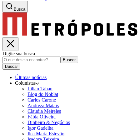
Busca
Digite sua busca
Buscar
Buscar
Últimas notícias
Colunistas
Lilian Tahan
Blog do Noblat
Carlos Carone
Andreza Matais
Claudia Meireles
Fábia Oliveira
Dinheiro & Negócios
Igor Gadelha
Ilca Maria Estevão
Isadora Teixeira