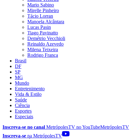
Mario Sabino
Mirelle Pinheiro
Tácio Lorran
Manoela Alcântara
Lucas Pasin
Tiago Pavinatto
Demétrio Vecchioli
Reinaldo Azevedo
Milena Teixeira
Rodrigo França
Brasil
DF
SP
MG
Mundo
Entretenimento
Vida & Estilo
Saúde
Ciência
Esportes
Especiais
Inscreva-se no canal
MetrópolesTV no
YouTube
MetrópolesTV
Inscreva-se
na MetrópolesTV