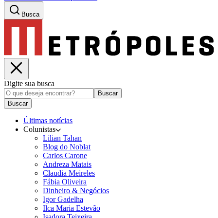
Busca
Digite sua busca
Buscar
Buscar
Últimas notícias
Colunistas
Lilian Tahan
Blog do Noblat
Carlos Carone
Andreza Matais
Claudia Meireles
Fábia Oliveira
Dinheiro & Negócios
Igor Gadelha
Ilca Maria Estevão
Isadora Teixeira