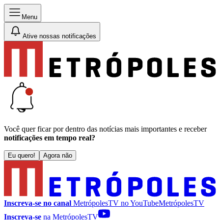
Menu
Ative nossas notificações
Você quer ficar por dentro das notícias mais importantes e receber
notificações em tempo real?
Eu quero!
Agora não
Inscreva-se no canal
MetrópolesTV no
YouTube
MetrópolesTV
Inscreva-se
na MetrópolesTV