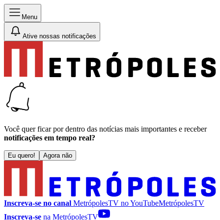
Menu
Ative nossas notificações
Você quer ficar por dentro das notícias mais importantes e receber
notificações em tempo real?
Eu quero!
Agora não
Inscreva-se no canal
MetrópolesTV no
YouTube
MetrópolesTV
Inscreva-se
na MetrópolesTV