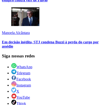
estupro contra vice de Flávio
Manoela Alcântara
Em decisão inédita, STJ condena Buzzi à perda do cargo por
assédio
Siga nossas redes
WhatsApp
Telegram
Facebook
Instagram
X
YouTube
Tiktok