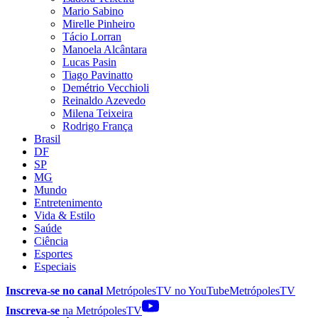
Mario Sabino
Mirelle Pinheiro
Tácio Lorran
Manoela Alcântara
Lucas Pasin
Tiago Pavinatto
Demétrio Vecchioli
Reinaldo Azevedo
Milena Teixeira
Rodrigo França
Brasil
DF
SP
MG
Mundo
Entretenimento
Vida & Estilo
Saúde
Ciência
Esportes
Especiais
Inscreva-se no canal
MetrópolesTV no
YouTube
MetrópolesTV
Inscreva-se
na MetrópolesTV