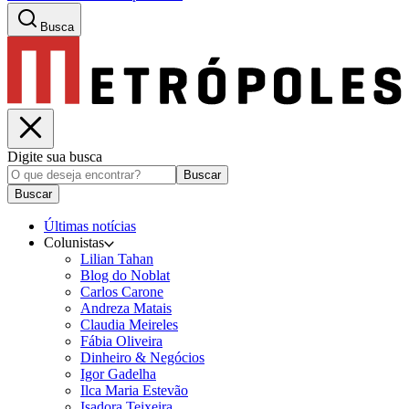
Busca
Digite sua busca
Buscar
Buscar
Últimas notícias
Colunistas
Lilian Tahan
Blog do Noblat
Carlos Carone
Andreza Matais
Claudia Meireles
Fábia Oliveira
Dinheiro & Negócios
Igor Gadelha
Ilca Maria Estevão
Isadora Teixeira