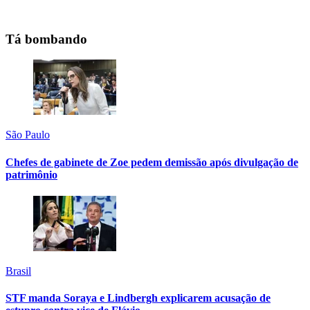
Tá bombando
São Paulo
Chefes de gabinete de Zoe pedem demissão após divulgação de
patrimônio
Brasil
STF manda Soraya e Lindbergh explicarem acusação de