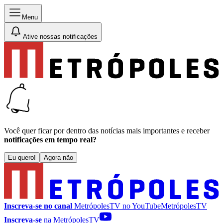
Menu
Ative nossas notificações
Você quer ficar por dentro das notícias mais importantes e receber
notificações em tempo real?
Eu quero!
Agora não
Inscreva-se no canal
MetrópolesTV no
YouTube
MetrópolesTV
Inscreva-se
na MetrópolesTV