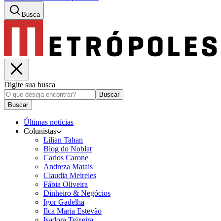
Busca
Digite sua busca
Buscar
Buscar
Últimas notícias
Colunistas
Lilian Tahan
Blog do Noblat
Carlos Carone
Andreza Matais
Claudia Meireles
Fábia Oliveira
Dinheiro & Negócios
Igor Gadelha
Ilca Maria Estevão
Isadora Teixeira