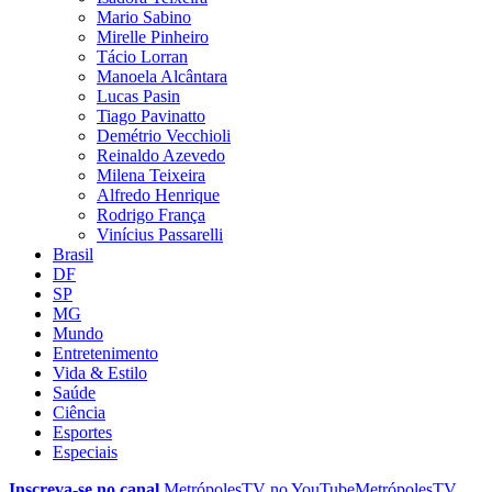
Mario Sabino
Mirelle Pinheiro
Tácio Lorran
Manoela Alcântara
Lucas Pasin
Tiago Pavinatto
Demétrio Vecchioli
Reinaldo Azevedo
Milena Teixeira
Alfredo Henrique
Rodrigo França
Vinícius Passarelli
Brasil
DF
SP
MG
Mundo
Entretenimento
Vida & Estilo
Saúde
Ciência
Esportes
Especiais
Inscreva-se no canal
MetrópolesTV no
YouTube
MetrópolesTV