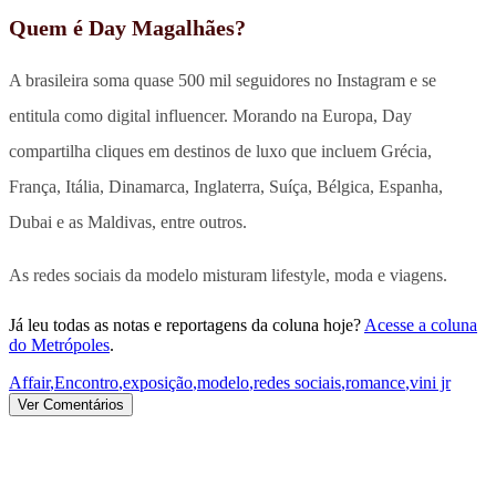
Quem é Day Magalhães?
A brasileira soma quase 500 mil seguidores no Instagram e se
entitula como digital influencer. Morando na Europa, Day
compartilha cliques em destinos de luxo que incluem Grécia,
França, Itália, Dinamarca, Inglaterra, Suíça, Bélgica, Espanha,
Dubai e as Maldivas, entre outros.
As redes sociais da modelo misturam lifestyle, moda e viagens.
Já leu todas as notas e reportagens da coluna hoje?
Acesse a coluna
do Metrópoles
.
Affair
,
Encontro
,
exposição
,
modelo
,
redes sociais
,
romance
,
vini jr
Ver Comentários