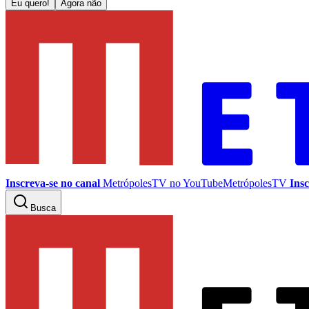
Eu quero!
Agora não
Inscreva-se no canal
MetrópolesTV no
YouTube
MetrópolesTV
Insc
Busca