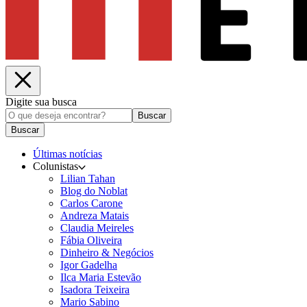
Digite sua busca
Buscar
Buscar
Últimas notícias
Colunistas
Lilian Tahan
Blog do Noblat
Carlos Carone
Andreza Matais
Claudia Meireles
Fábia Oliveira
Dinheiro & Negócios
Igor Gadelha
Ilca Maria Estevão
Isadora Teixeira
Mario Sabino