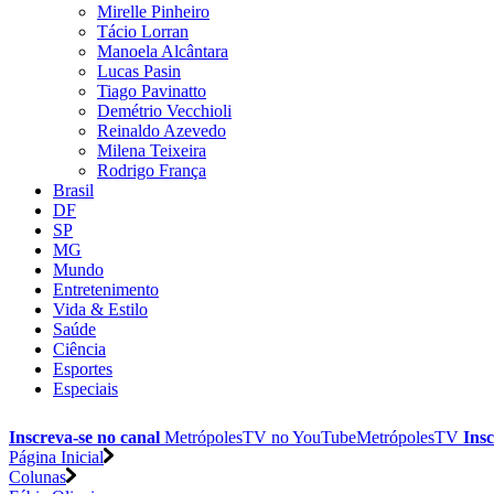
Mirelle Pinheiro
Tácio Lorran
Manoela Alcântara
Lucas Pasin
Tiago Pavinatto
Demétrio Vecchioli
Reinaldo Azevedo
Milena Teixeira
Rodrigo França
Brasil
DF
SP
MG
Mundo
Entretenimento
Vida & Estilo
Saúde
Ciência
Esportes
Especiais
Inscreva-se no canal
MetrópolesTV no
YouTube
MetrópolesTV
Insc
Página Inicial
Colunas