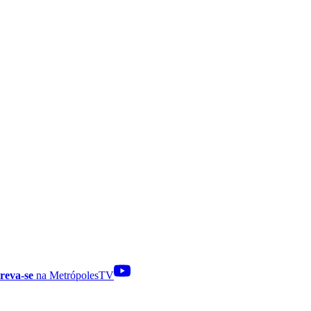
reva-se
na MetrópolesTV