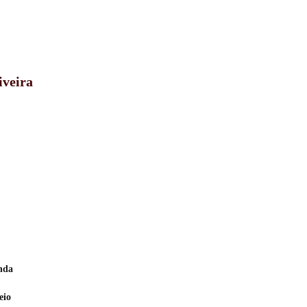
iveira
enda
eio