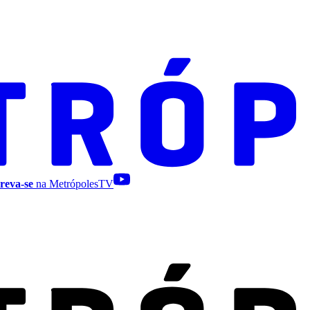
reva-se
na MetrópolesTV