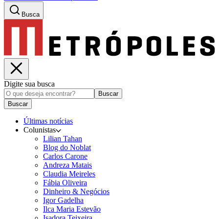
Busca
Digite sua busca
Buscar
Buscar
Últimas notícias
Colunistas
Lilian Tahan
Blog do Noblat
Carlos Carone
Andreza Matais
Claudia Meireles
Fábia Oliveira
Dinheiro & Negócios
Igor Gadelha
Ilca Maria Estevão
Isadora Teixeira