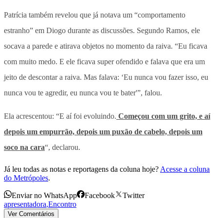
Patrícia também revelou que já notava um “comportamento
estranho” em Diogo durante as discussões. Segundo Ramos, ele
socava a parede e atirava objetos no momento da raiva. “Eu ficava
com muito medo. E ele ficava super ofendido e falava que era um
jeito de descontar a raiva. Mas falava: ‘Eu nunca vou fazer isso, eu
nunca vou te agredir, eu nunca vou te bater'”, falou.
Ela acrescentou: “E aí foi evoluindo.
Começou com um grito, e aí
depois um empurrão, depois um puxão de cabelo, depois um
soco na cara
“, declarou.
Já leu todas as notas e reportagens da coluna hoje?
Acesse a coluna
do Metrópoles
.
Enviar no WhatsApp
Facebook
Twitter
apresentadora
,
Encontro
Ver Comentários