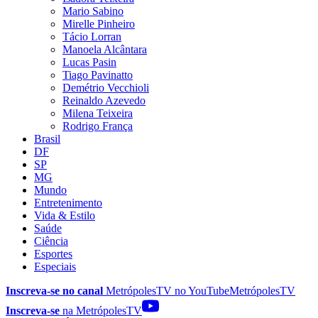
Mario Sabino
Mirelle Pinheiro
Tácio Lorran
Manoela Alcântara
Lucas Pasin
Tiago Pavinatto
Demétrio Vecchioli
Reinaldo Azevedo
Milena Teixeira
Rodrigo França
Brasil
DF
SP
MG
Mundo
Entretenimento
Vida & Estilo
Saúde
Ciência
Esportes
Especiais
Inscreva-se no canal
MetrópolesTV no
YouTube
MetrópolesTV
Inscreva-se
na MetrópolesTV