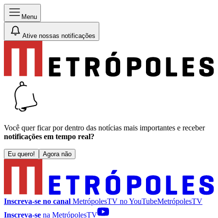
Menu
Ative nossas notificações
Você quer ficar por dentro das notícias mais importantes e receber
notificações em tempo real?
Eu quero!
Agora não
Inscreva-se no canal
MetrópolesTV no
YouTube
MetrópolesTV
Inscreva-se
na MetrópolesTV