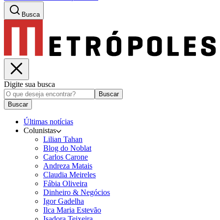
Busca
Digite sua busca
Buscar
Buscar
Últimas notícias
Colunistas
Lilian Tahan
Blog do Noblat
Carlos Carone
Andreza Matais
Claudia Meireles
Fábia Oliveira
Dinheiro & Negócios
Igor Gadelha
Ilca Maria Estevão
Isadora Teixeira