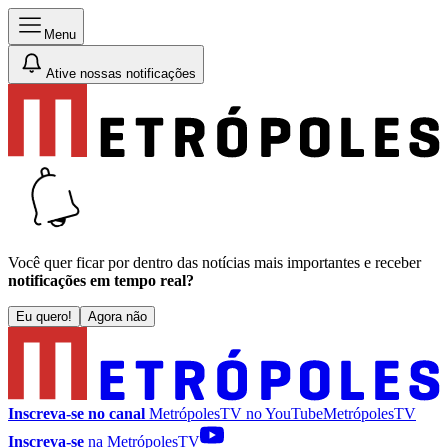
Menu
Ative nossas notificações
Você quer ficar por dentro das notícias mais importantes e receber
notificações em tempo real?
Eu quero!
Agora não
Inscreva-se no canal
MetrópolesTV no
YouTube
MetrópolesTV
Inscreva-se
na MetrópolesTV