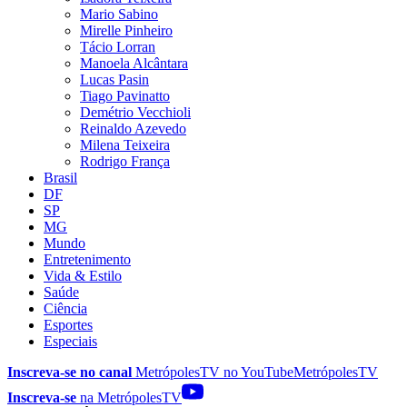
Mario Sabino
Mirelle Pinheiro
Tácio Lorran
Manoela Alcântara
Lucas Pasin
Tiago Pavinatto
Demétrio Vecchioli
Reinaldo Azevedo
Milena Teixeira
Rodrigo França
Brasil
DF
SP
MG
Mundo
Entretenimento
Vida & Estilo
Saúde
Ciência
Esportes
Especiais
Inscreva-se no canal
MetrópolesTV no
YouTube
MetrópolesTV
Inscreva-se
na MetrópolesTV