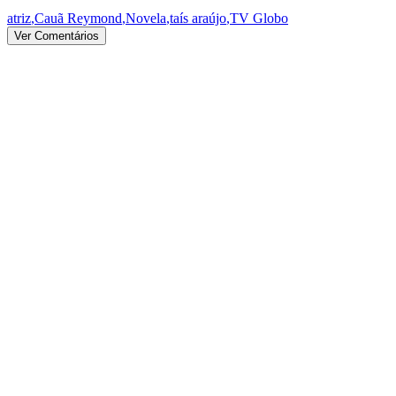
atriz
,
Cauã Reymond
,
Novela
,
taís araújo
,
TV Globo
Ver Comentários