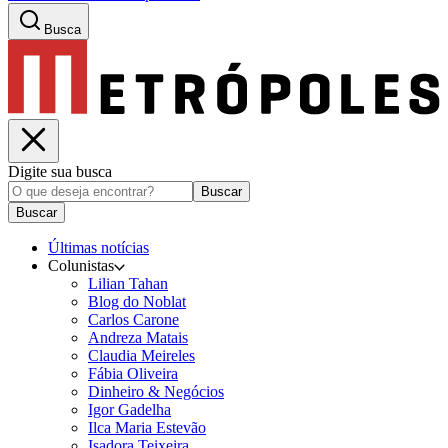
Busca
Digite sua busca
Buscar
Buscar
Últimas notícias
Colunistas
Lilian Tahan
Blog do Noblat
Carlos Carone
Andreza Matais
Claudia Meireles
Fábia Oliveira
Dinheiro & Negócios
Igor Gadelha
Ilca Maria Estevão
Isadora Teixeira