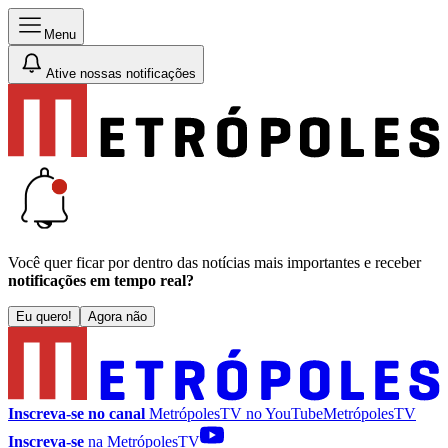
Menu
Ative nossas notificações
Você quer ficar por dentro das notícias mais importantes e receber
notificações em tempo real?
Eu quero!
Agora não
Inscreva-se no canal
MetrópolesTV no
YouTube
MetrópolesTV
Inscreva-se
na MetrópolesTV