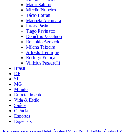
Mario Sabino
Mirelle Pinheiro
Tácio Lorran
Manoela Alcântara
Lucas Pasin
Tiago Pavinatto
Demétrio Vecchioli
Reinaldo Azevedo
Milena Teixeira
Alfredo Henrique
Rodrigo França
Vinícius Passarelli
Brasil
DF
SP
MG
Mundo
Entretenimento
Vida & Estilo
Saúde
Ciência
Esportes
Especiais
Inscreva-se no canal
MetrópolesTV no
YouTube
MetrópolesTV