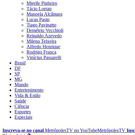
Mirelle Pinheiro
Tácio Lorran
Manoela Alcântara
Lucas Pasin
Tiago Pavinatto
Demétrio Vecchioli
Reinaldo Azevedo
Milena Teixeira
Alfredo Henrique
Rodrigo França
Vinícius Passarelli
Brasil
DF
SP
MG
Mundo
Entretenimento
Vida & Estilo
Saúde
Ciência
Esportes
Especiais
Inscreva-se no canal
MetrópolesTV no
YouTube
MetrópolesTV
Insc