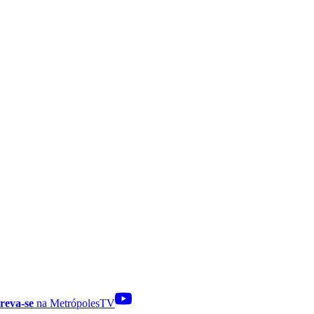
reva-se
na MetrópolesTV