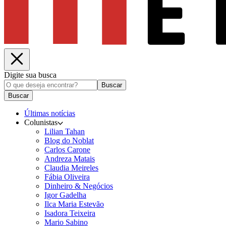
Digite sua busca
Buscar
Buscar
Últimas notícias
Colunistas
Lilian Tahan
Blog do Noblat
Carlos Carone
Andreza Matais
Claudia Meireles
Fábia Oliveira
Dinheiro & Negócios
Igor Gadelha
Ilca Maria Estevão
Isadora Teixeira
Mario Sabino