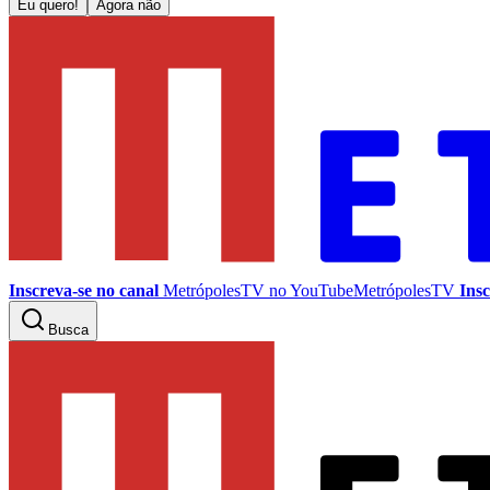
Eu quero!
Agora não
Inscreva-se no canal
MetrópolesTV no
YouTube
MetrópolesTV
Insc
Busca