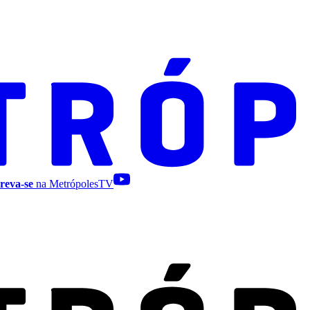
reva-se
na MetrópolesTV