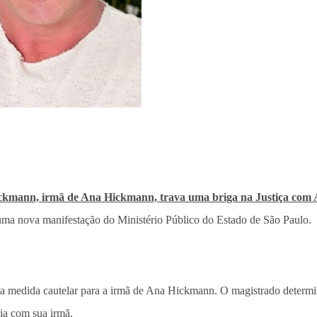
kmann, irmã de Ana Hickmann, trava uma briga na Justiça com 
uma nova manifestação do Ministério Público do Estado de São Paulo.
ma medida cautelar para a irmã de Ana Hickmann. O magistrado determ
ia com sua irmã.