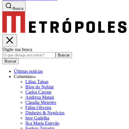
Busca
Digite sua busca
Buscar
Buscar
Últimas notícias
Colunistas
Lilian Tahan
Blog do Noblat
Carlos Carone
Andreza Matais
Claudia Meireles
Fábia Oliveira
Dinheiro & Negócios
Igor Gadelha
Ilca Maria Estevão
Isadora Teixeira