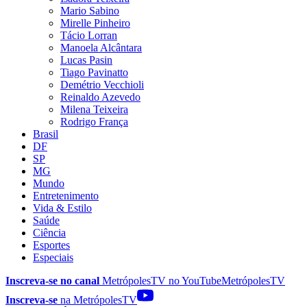
Mario Sabino
Mirelle Pinheiro
Tácio Lorran
Manoela Alcântara
Lucas Pasin
Tiago Pavinatto
Demétrio Vecchioli
Reinaldo Azevedo
Milena Teixeira
Rodrigo França
Brasil
DF
SP
MG
Mundo
Entretenimento
Vida & Estilo
Saúde
Ciência
Esportes
Especiais
Inscreva-se no canal
MetrópolesTV no
YouTube
MetrópolesTV
Inscreva-se
na MetrópolesTV