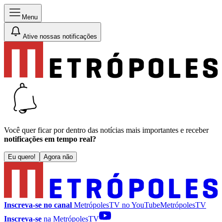
Menu
Ative nossas notificações
Você quer ficar por dentro das notícias mais importantes e receber
notificações em tempo real?
Eu quero!
Agora não
Inscreva-se no canal
MetrópolesTV no
YouTube
MetrópolesTV
Inscreva-se
na MetrópolesTV