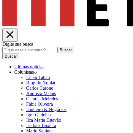
Digite sua busca
Buscar
Buscar
Últimas notícias
Colunistas
Lilian Tahan
Blog do Noblat
Carlos Carone
Andreza Matais
Claudia Meireles
Fábia Oliveira
Dinheiro & Negócios
Igor Gadelha
Ilca Maria Estevão
Isadora Teixeira
Mario Sabino