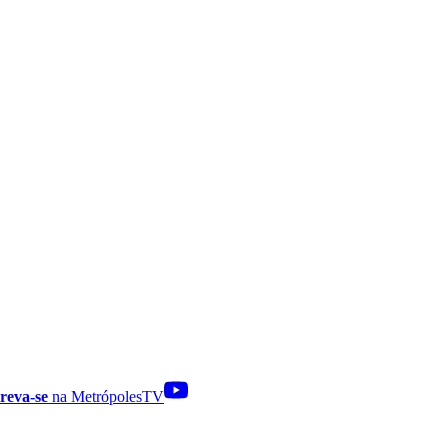
reva-se
na MetrópolesTV