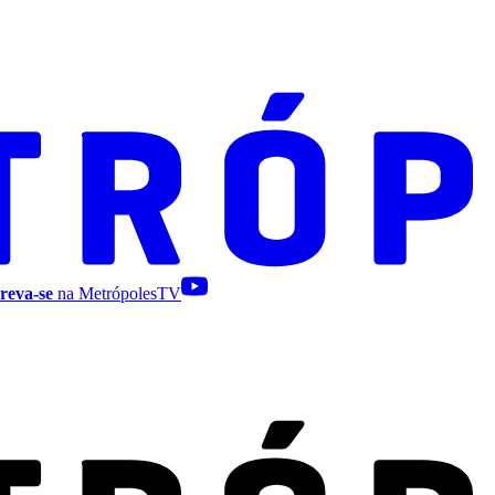
reva-se
na MetrópolesTV