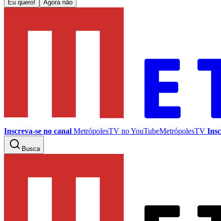
Eu quero!
Agora não
Inscreva-se no canal
MetrópolesTV no
YouTube
MetrópolesTV
Insc
Busca