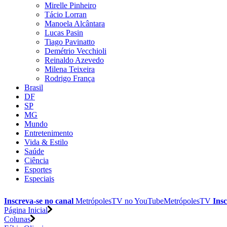
Mirelle Pinheiro
Tácio Lorran
Manoela Alcântara
Lucas Pasin
Tiago Pavinatto
Demétrio Vecchioli
Reinaldo Azevedo
Milena Teixeira
Rodrigo França
Brasil
DF
SP
MG
Mundo
Entretenimento
Vida & Estilo
Saúde
Ciência
Esportes
Especiais
Inscreva-se no canal
MetrópolesTV no
YouTube
MetrópolesTV
Insc
Página Inicial
Colunas