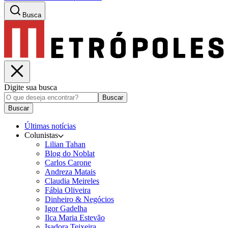
Busca
Digite sua busca
Buscar
Buscar
Últimas notícias
Colunistas
Lilian Tahan
Blog do Noblat
Carlos Carone
Andreza Matais
Claudia Meireles
Fábia Oliveira
Dinheiro & Negócios
Igor Gadelha
Ilca Maria Estevão
Isadora Teixeira