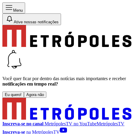
Menu
Ative nossas notificações
Você quer ficar por dentro das notícias mais importantes e receber
notificações em tempo real?
Eu quero!
Agora não
Inscreva-se no canal
MetrópolesTV no
YouTube
MetrópolesTV
Inscreva-se
na MetrópolesTV