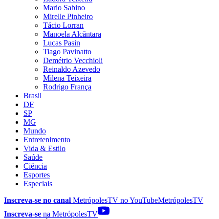
Mario Sabino
Mirelle Pinheiro
Tácio Lorran
Manoela Alcântara
Lucas Pasin
Tiago Pavinatto
Demétrio Vecchioli
Reinaldo Azevedo
Milena Teixeira
Rodrigo França
Brasil
DF
SP
MG
Mundo
Entretenimento
Vida & Estilo
Saúde
Ciência
Esportes
Especiais
Inscreva-se no canal
MetrópolesTV no
YouTube
MetrópolesTV
Inscreva-se
na MetrópolesTV