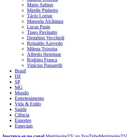
Mario Sabino
Mirelle Pinheiro
Tácio Lorran
Manoela Alcântara
Lucas Pasin
Tiago Pavinatto
Demétrio Vecchioli
Reinaldo Azevedo
Milena Teixeira
Alfredo Henrique
Rodrigo França
Vinícius Passarelli
Brasil
DF
SP
MG
Mundo
Entretenimento
Vida & Estilo
Saúde
Ciência
Esportes
Especiais
Inscreva-se no canal
MetrópolesTV no
YouTube
MetrópolesTV