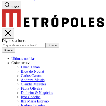
Busca
Digite sua busca
Buscar
Buscar
Últimas notícias
Colunistas
Lilian Tahan
Blog do Noblat
Carlos Carone
Andreza Matais
Claudia Meireles
Fábia Oliveira
Dinheiro & Negócios
Igor Gadelha
Ilca Maria Estevão
Isadora Teixeira