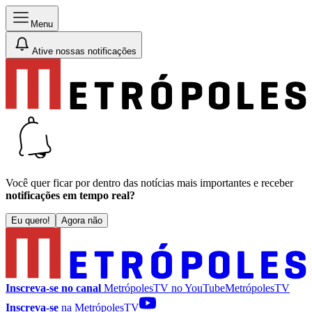
Menu
Ative nossas notificações
Você quer ficar por dentro das notícias mais importantes e receber
notificações em tempo real?
Eu quero!
Agora não
Inscreva-se no canal
MetrópolesTV no
YouTube
MetrópolesTV
Inscreva-se
na MetrópolesTV